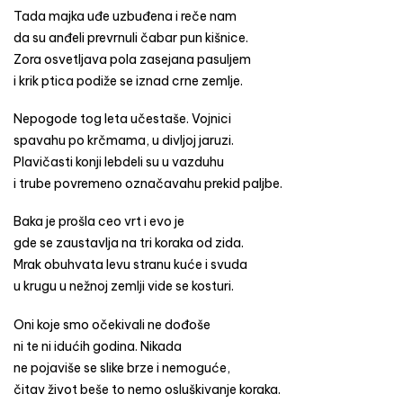
Tada majka uđe uzbuđena i reče nam
da su anđeli prevrnuli čabar pun kišnice.
Zora osvetljava pola zasejana pasuljem
i krik ptica podiže se iznad crne zemlje.
Nepogode tog leta učestaše. Vojnici
spavahu po krčmama, u divljoj jaruzi.
Plavičasti konji lebdeli su u vazduhu
i trube povremeno označavahu prekid paljbe.
Baka je prošla ceo vrt i evo je
gde se zaustavlja na tri koraka od zida.
Mrak obuhvata levu stranu kuće i svuda
u krugu u nežnoj zemlji vide se kosturi.
Oni koje smo očekivali ne dođoše
ni te ni idućih godina. Nikada
ne pojaviše se slike brze i nemoguće,
čitav život beše to nemo osluškivanje koraka.