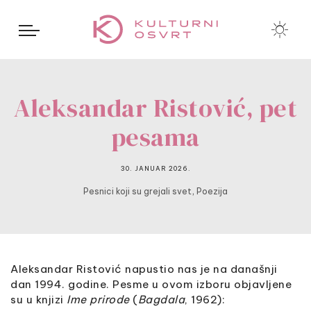
Aleksandar Ristović, pet
pesama
30. JANUAR 2026.
,
Pesnici koji su grejali svet
Poezija
Aleksandar Ristović napustio nas je na današnji
dan 1994. godine. Pesme u ovom izboru objavljene
su u knjizi
Ime prirode
(
Bagdala
, 1962):