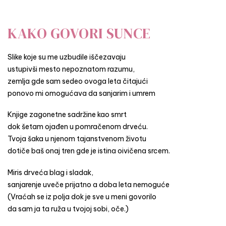
KAKO GOVORI SUNCE
Slike koje su me uzbudile iščezavaju
ustupivši mesto nepoznatom razumu,
zemlja gde sam sedeo ovoga leta čitajući
ponovo mi omogućava da sanjarim i umrem
Knjige zagonetne sadržine kao smrt
dok šetam ojađen u pomračenom drveću.
Tvoja šaka u njenom tajanstvenom životu
dotiče baš onaj tren gde je istina oivičena srcem.
Miris drveća blag i sladak,
sanjarenje uveče prijatno a doba leta nemoguće
(Vraćah se iz polja dok je sve u meni govorilo
da sam ja ta ruža u tvojoj sobi, oče.)