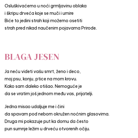
Osluškivaćemo u noći grmljavinu oblaka
i škripu drveća koje se muči i umire
Biće to jedini strah koji možemo osetiti
strah pred nikad naučenim pojavama Prirode.
BLAGA JESEN
Ja neću videti vašu smrt, ženo i deco,
moj psu, konju, ptice na mom krovu.
Kako sam daleko otišao. Nemoguće je
da se vratim još jednom među vas, prijatelji.
Jedna misao udaljuje me i čini
da spavam pod nebom okružen noćnim glasovima.
Druga mi pokazuje put ka domu da često
pun sumnje ležim u drveću otvorenih očiju.