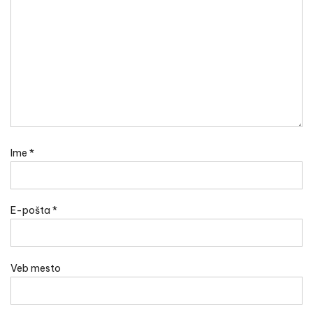
Ime
*
E-pošta
*
Veb mesto