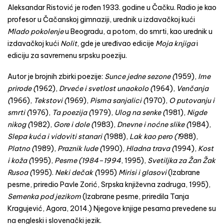
Aleksandar Ristović je rođen 1933. godine u Čačku. Radio je kao
profesor u Čačanskoj gimnaziji, urednik u izdavačkoj kući
Mlado pokolenje
u Beogradu, a potom, do smrti, kao urednik u
izdavačkoj kući
Nolit
, gde je uređivao edicije
Moja knjiga
i
ediciju za savremenu srpsku poeziju.
Autor je brojnih zbirki poezije:
Sunce jedne sezone (
1959),
Ime
prirode (
1962),
Drveće i svetlost unaokolo (
1964),
Venčanja
(
1966),
Tekstovi (
1969),
Pisma sanjalici (
1970),
O putovanju i
smrti (
1976),
Ta poezija (
1979),
Ulog na senke (
1981),
Nigde
nikog (
1982),
Gore i dole (
1983),
Dnevne i noćne slike (
1984),
Slepa kuća i vidoviti stanari (
1988),
Lak kao pero (1
988),
Platno (
1989),
Praznik lude (
1990),
Hladna trava (
1994),
Kost
i koža (
1995),
Pesme (1984–1994
, 1995),
Svetiljka za Žan Žak
Rusoa (
1995).
Neki dečak (
1995)
Mirisi i glasovi
(Izabrane
pesme, priredio Pavle Zorić, Srpska književna zadruga, 1995),
Semenka pod jezikom
(Izabrane pesme, priredila Tanja
Kragujević, Agora, 2014.) Njegove knjige pesama prevedene su
na engleski i slovenački jezik.