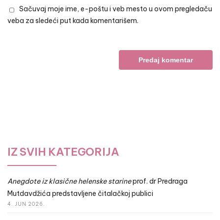
Sačuvaj moje ime, e-poštu i veb mesto u ovom pregledaču
veba za sledeći put kada komentarišem.
IZ SVIH KATEGORIJA
Anegdote iz klasične helenske starine
prof. dr Predraga
Mutdavdžića predstavljene čitalačkoj publici
4. JUN 2026.