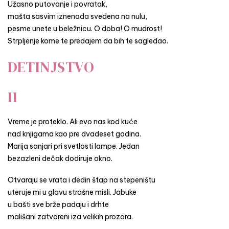
Užasno putovanje i povratak,
mašta sasvim iznenada svedena na nulu,
pesme unete u beležnicu. O doba! O mudrost!
Strpljenje kome te predajem da bih te sagledao.
DETINJSTVO
II
Vreme je proteklo. Ali evo nas kod kuće
nad knjigama kao pre dvadeset godina.
Marija sanjari pri svetlosti lampe. Jedan
bezazleni dečak dodiruje okno.
Otvaraju se vrata i dedin štap na stepeništu
uteruje mi u glavu strašne misli. Jabuke
u bašti sve brže padaju i drhte
mališani zatvoreni iza velikih prozora.