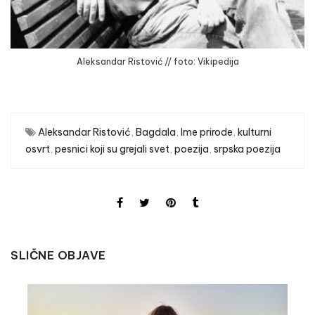
Aleksandar Ristović // foto: Vikipedija
Aleksandar Ristović
,
Bagdala
,
Ime prirode
,
kulturni
osvrt
,
pesnici koji su grejali svet
,
poezija
,
srpska poezija
SLIČNE OBJAVE