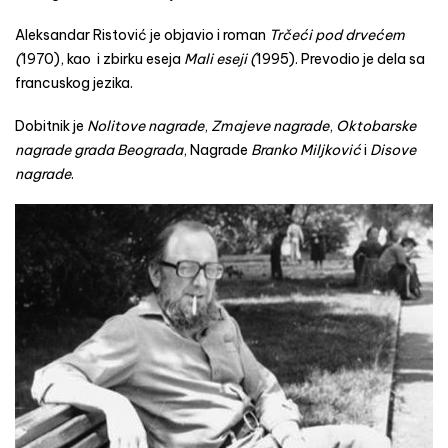
Aleksandar Ristović je objavio i roman
Trčeći pod drvećem
(
1970), kao i zbirku eseja
Mali eseji (
1995). Prevodio je dela sa
francuskog jezika.
Dobitnik je
Nolitove nagrade
,
Zmajeve nagrade
,
Oktobarske
nagrade grada Beograda
, Nagrade
Branko Miljković
i
Disove
nagrade
.