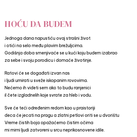
HOĆU DA BUDEM
Jednoga dana napustiću ovaj strašni život
i otići na selo među plavim brežuljcima.
Godišnja doba smenjivaće se u kući koju budem izabrao
za sebe i svoju porodicu i domaće životinje.
Ratovi će se događati izvan nas
i ljudi umirati u sveže iskopanim rovovima.
Nećemo ih videti sem ako to budu ranjenici
il čete izgladnelih koje svrate za hleb i vodu.
Sve će teći određenim redom kao u praistoriji
deca će jecati na pragu a zlatni petlovi oriti se u dvorištu
Vreme čistih boja opažaćemo čistim očima
mi mirni ljudi zatvoreni u srcu neprikosnovene idile.