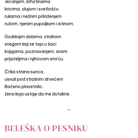
Jecanjem, krhotinama
kricima, olujom i svetlošću
rukama i nežnim prilaženjem
ružom, njenim pupoljkom i istinom.
Godišnjim dobima, strahom
snegom koji se topi u šaci
knjigama, poznavanjem, snom
prijateljima i njihovom smrću.
Čitka strana sunca,
usnuli pod strašnim drvećem
Bačeno plavetnilo,
žena koja ustaje da me dotakne.
~
BELEŠKA O PESNIKU