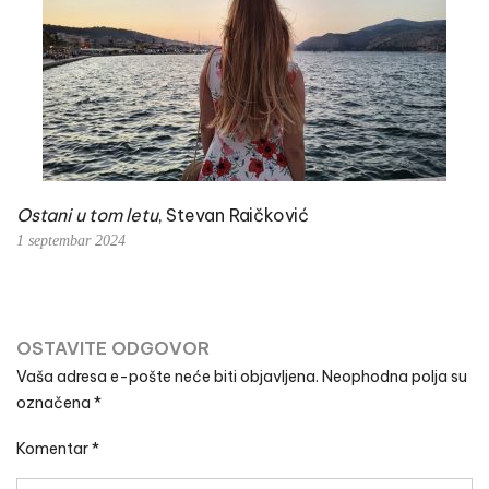
Ostani u tom letu
, Stevan Raičković
1 septembar 2024
OSTAVITE ODGOVOR
Vaša adresa e-pošte neće biti objavljena.
Neophodna polja su
označena
*
Komentar
*