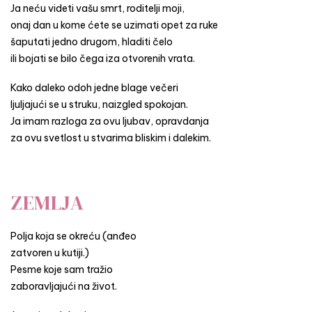
Ja neću videti vašu smrt, roditelji moji,
onaj dan u kome ćete se uzimati opet za ruke
šaputati jedno drugom, hladiti čelo
ili bojati se bilo čega iza otvorenih vrata.
Kako daleko odoh jedne blage večeri
ljuljajući se u struku, naizgled spokojan.
Ja imam razloga za ovu ljubav, opravdanja
za ovu svetlost u stvarima bliskim i dalekim.
ZEMLJA
Polja koja se okreću (anđeo
zatvoren u kutiji.)
Pesme koje sam tražio
zaboravljajući na život.