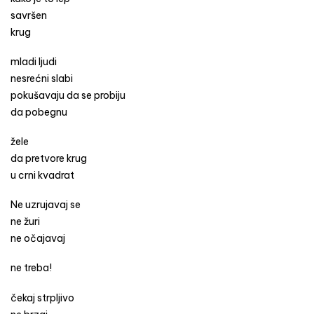
savršen
krug
mladi ljudi
nesrećni slabi
pokušavaju da se probiju
da pobegnu
žele
da pretvore krug
u crni kvadrat
Ne uzrujavaj se
ne žuri
ne očajavaj
ne treba!
čekaj strpljivo