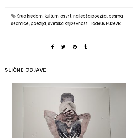
Krug kredom
,
kulturni osvrt
,
najlepša poezija
,
pesma
sedmice
,
poezija
,
svetska književnost
,
Tadeuš Ruževič
SLIČNE OBJAVE