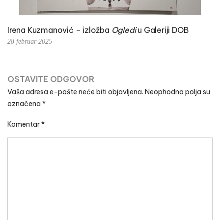
Irena Kuzmanović – izložba
Ogledi
u Galeriji DOB
28 februar 2025
OSTAVITE ODGOVOR
Vaša adresa e-pošte neće biti objavljena.
Neophodna polja su
označena
*
Komentar
*