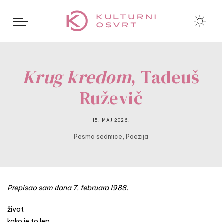
Krug kredom
, Tadeuš
Ruževič
15. MAJ 2026.
,
Pesma sedmice
Poezija
Prepisao sam dana 7. februara 1988.
život
kako je to lep