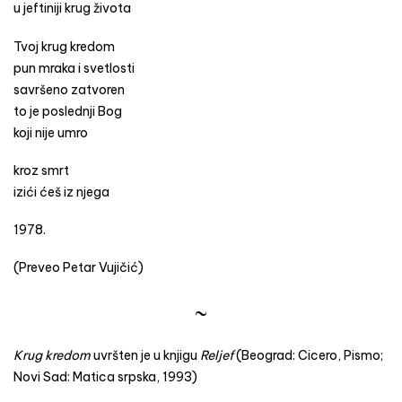
u jeftiniji krug života
Tvoj krug kredom
pun mraka i svetlosti
savršeno zatvoren
to je poslednji Bog
koji nije umro
kroz smrt
izići ćeš iz njega
1978.
(Preveo Petar Vujičić)
~
Krug kredom
uvršten je u knjigu
Reljef
(Beograd: Cicero, Pismo;
Novi Sad: Matica srpska, 1993)