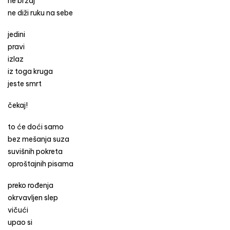
ne brzaj
ne diži ruku na sebe
jedini
pravi
izlaz
iz toga kruga
jeste smrt
čekaj!
to će doći samo
bez mešanja suza
suvišnih pokreta
oproštajnih pisama
preko rođenja
okrvavljen slep
vičući
upao si