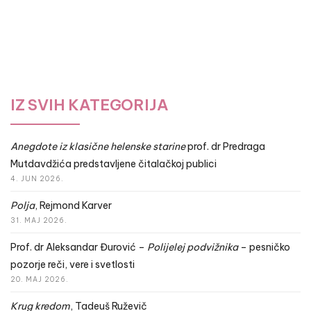
IZ SVIH KATEGORIJA
Anegdote iz klasične helenske starine
prof. dr Predraga
Mutdavdžića predstavljene čitalačkoj publici
4. JUN 2026.
Polja
, Rejmond Karver
31. MAJ 2026.
Prof. dr Aleksandar Đurović –
Polijelej podvižnika
– pesničko
pozorje reči, vere i svetlosti
20. MAJ 2026.
Krug kredom
, Tadeuš Ruževič