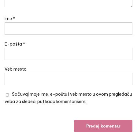
Ime
*
E-pošta
*
Veb mesto
Sačuvaj moje ime, e-poštu i veb mesto u ovom pregledaču
veba za sledeći put kada komentarišem.