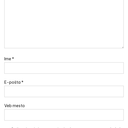
Ime
*
E-pošta
*
Veb mesto