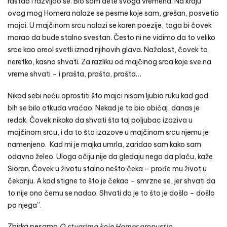
rastao i razvijao se. Bio sam dete svoga vremena. Na kraju
ovog mog Homera nalaze se pesme koje sam, grešan, posvetio
majci. U majčinom srcu nalazi se koren poezije, toga bi čovek
morao da bude stalno svestan. Često ni ne vidimo da to veliko
srce kao oreol svetli iznad njihovih glava. Nažalost, čovek to,
neretko, kasno shvati. Za razliku od majčinog srca koje sve na
vreme shvati – i prašta, prašta, prašta…
Nikad sebi neću oprostiti što majci nisam ljubio ruku kad god
bih se bilo otkuda vraćao. Nekad je to bio običaj, danas je
redak. Čovek nikako da shvati šta taj poljubac izaziva u
majčinom srcu, i da to što izazove u majčinom srcu njemu je
namenjeno. Kad mi je majka umrla, zaridao sam kako sam
odavno želeo. Uloga očiju nije da gledaju nego da plaču, kaže
Sioran. Čovek u životu stalno nešto čeka – prođe mu život u
čekanju. A kad stigne to što je čekao – smrzne se, jer shvati da
to nije ono čemu se nadao. Shvati da je to što je došlo – došlo
po njega”.
Zbirka pesama
O stvarima koje Homer propustio