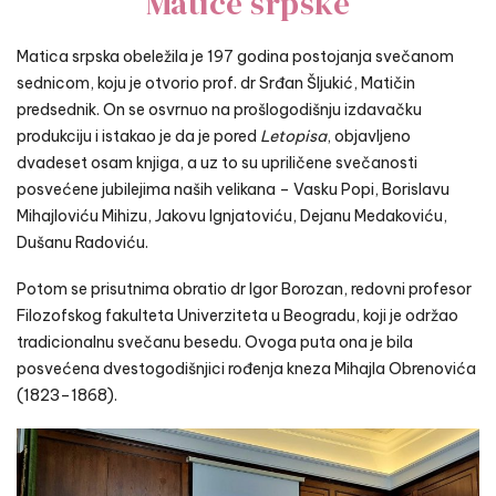
Matice srpske
Matica srpska obeležila je 197 godina postojanja svečanom
sednicom, koju je otvorio prof. dr Srđan Šljukić, Matičin
predsednik. On se osvrnuo na prošlogodišnju izdavačku
produkciju i istakao je da je pored
Letopisa
, objavljeno
dvadeset osam knjiga, a uz to su upriličene svečanosti
posvećene jubilejima naših velikana – Vasku Popi, Borislavu
Mihajloviću Mihizu, Jakovu Ignjatoviću, Dejanu Medakoviću,
Dušanu Radoviću.
Potom se prisutnima obratio dr Igor Borozan, redovni profesor
Filozofskog fakulteta Univerziteta u Beogradu, koji je održao
tradicionalnu svečanu besedu. Ovoga puta ona je bila
posvećena dvestogodišnjici rođenja kneza Mihajla Obrenovića
(1823–1868).