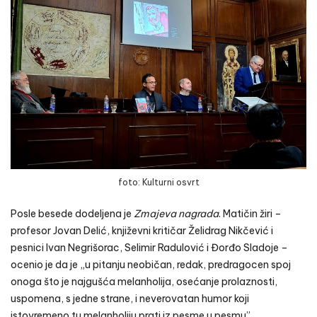
foto: Kulturni osvrt
Posle besede dodeljena je
Zmajeva nagrada
. Matičin žiri –
profesor Jovan Delić, književni kritičar Želidrag Nikčević i
pesnici Ivan Negrišorac, Selimir Radulović i Đorđo Sladoje –
ocenio je da je „u pitanju neobičan, redak, predragocen spoj
onoga što je najgušća melanholija, osećanje prolaznosti,
uspomena, s jedne strane, i neverovatan humor koji
istovremeno tu melanholiju prati iz pesme u pesmu”.