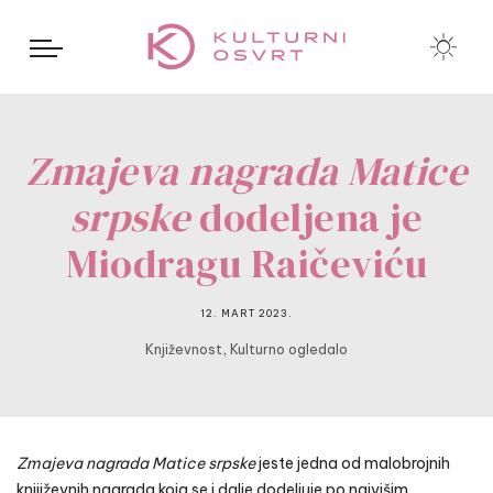
Zmajeva nagrada Matice
srpske
dodeljena je
Miodragu Raičeviću
12. MART 2023.
,
Književnost
Kulturno ogledalo
Zmajeva nagrada Matice srpske
jeste jedna od malobrojnih
knjiiževnih nagrada koja se i dalje dodeljuje po najvišim