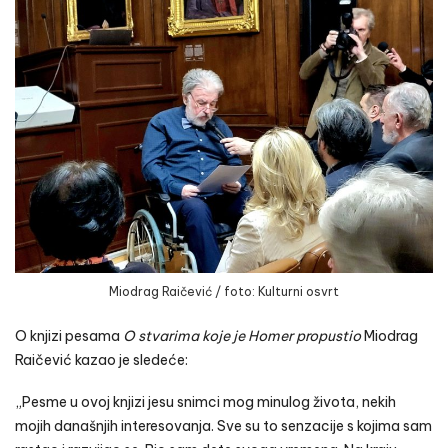
Miodrag Raičević / foto: Kulturni osvrt
O knjizi pesama
O stvarima koje je Homer
propustio
Miodrag
Raičević kazao je sledeće:
„Pesme u ovoj knjizi jesu snimci mog minulog života, nekih
mojih današnjih interesovanja. Sve su to senzacije s kojima sam