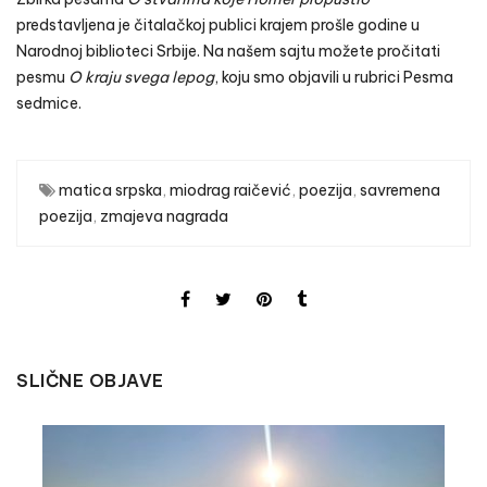
predstavljena je čitalačkoj publici krajem prošle godine u
Narodnoj biblioteci Srbije
. Na našem sajtu možete pročitati
pesmu
O kraju svega lepog
, koju smo objavili u rubrici
Pesma
sedmice.
matica srpska
,
miodrag raičević
,
poezija
,
savremena
poezija
,
zmajeva nagrada
SLIČNE OBJAVE