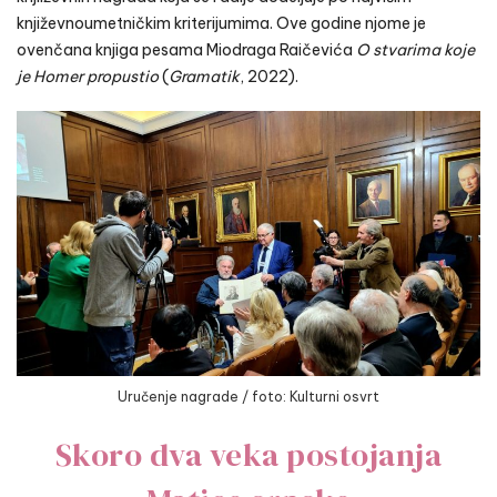
književnoumetničkim kriterijumima. Ove godine njome je
ovenčana knjiga pesama Miodraga Raičevića
O stvarima koje
je Homer propustio
(
Gramatik
, 2022).
Uručenje nagrade / foto: Kulturni osvrt
Skoro dva veka postojanja