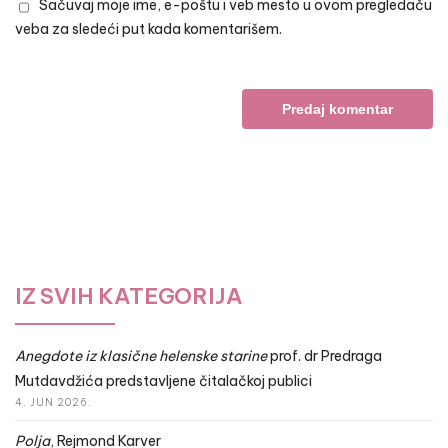
Sačuvaj moje ime, e-poštu i veb mesto u ovom pregledaču
veba za sledeći put kada komentarišem.
IZ SVIH KATEGORIJA
Anegdote iz klasične helenske starine
prof. dr Predraga
Mutdavdžića predstavljene čitalačkoj publici
4. JUN 2026.
Polja
, Rejmond Karver