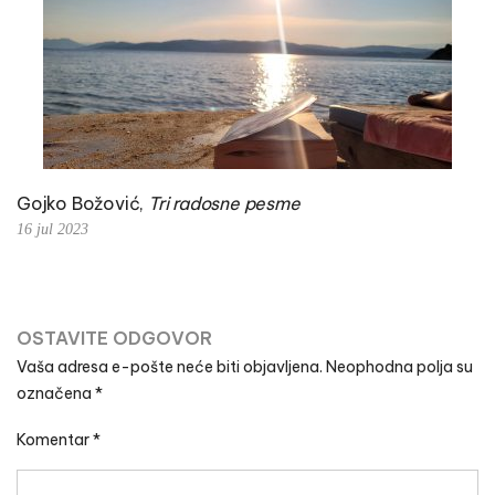
Gojko Božović,
Tri radosne pesme
16 jul 2023
OSTAVITE ODGOVOR
Vaša adresa e-pošte neće biti objavljena.
Neophodna polja su
označena
*
Komentar
*