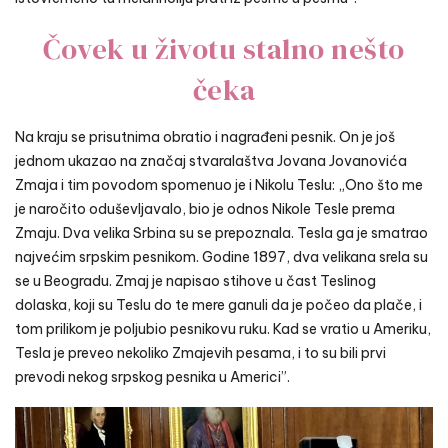
Čovek u životu stalno nešto
čeka
Na kraju se prisutnima obratio i nagrađeni pesnik. On je još
jednom ukazao na značaj stvaralaštva Jovana Jovanovića
Zmaja i tim povodom spomenuo je i Nikolu Teslu: „Ono što me
je naročito oduševljavalo, bio je odnos Nikole Tesle prema
Zmaju. Dva velika Srbina su se prepoznala. Tesla ga je smatrao
najvećim srpskim pesnikom. Godine 1897, dva velikana srela su
se u Beogradu. Zmaj je napisao stihove u čast Teslinog
dolaska, koji su Teslu do te mere ganuli da je počeo da plače, i
tom prilikom je poljubio pesnikovu ruku. Kad se vratio u Ameriku,
Tesla je preveo nekoliko Zmajevih pesama, i to su bili prvi
prevodi nekog srpskog pesnika u Americi”.