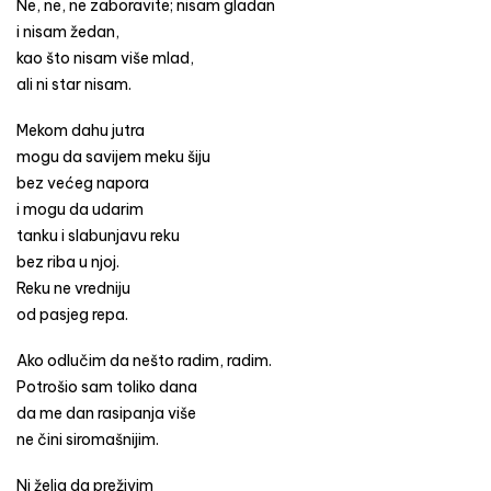
Ne, ne, ne zaboravite; nisam gladan
i nisam žedan,
kao što nisam više mlad,
ali ni star nisam.
Mekom dahu jutra
mogu da savijem meku šiju
bez većeg napora
i mogu da udarim
tanku i slabunjavu reku
bez riba u njoj.
Reku ne vredniju
od pasjeg repa.
Ako odlučim da nešto radim, radim.
Potrošio sam toliko dana
da me dan rasipanja više
ne čini siromašnijim.
Ni želja da preživim