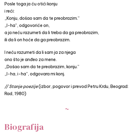
Posle toga ja ću otići konju
i reći:
„Konju, došao sam da te preobrazim.”
„I-ha”, odgovoriće on,
a ja neću razumeti da li treba da ga preobrazim,
ili da li on hoće da ga preobrazim.
I neću razumeti da li sam ja za njega
ono što je anđeo za mene.
„Došao sam da te preobrazim, konju.”
„I-ha, i-ha”, odgovara mi konj.
// Stanje poezije
(izbor, pogovor i prevod Petru Krdu, Beograd:
Rad, 1980)
~
Biografija