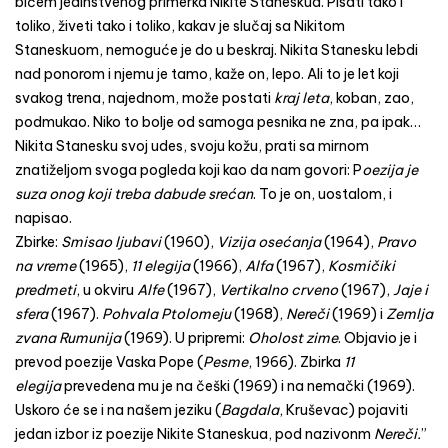
bićem jedinstvenog primerka Nikite Staneskua. Pisati tako i
toliko, živeti tako i toliko, kakav je slučaj sa Nikitom
Staneskuom, nemoguće je do u beskraj. Nikita Stanesku lebdi
nad ponorom i njemu je tamo, kaže on, lepo. Ali to je let koji
svakog trena, najednom, može postati
kraj leta
, koban, zao,
podmukao. Niko to bolje od samoga pesnika ne zna, pa ipak…
Nikita Stanesku svoj udes, svoju kožu, prati sa mirnom
znatiželjom svoga pogleda koji kao da nam govori: P
oezija je
suza onog koji treba dabude srećan
. To je on, uostalom, i
napisao.
Zbirke:
Smisao ljubavi
(1960),
Vizija osećanja
(1964),
Pravo
na vreme
(1965),
11 elegija
(1966),
Alfa
(1967),
Kosmičiki
predmeti
, u okviru
Alfe
(1967),
Vertikalno
crveno
(1967),
Jaje i
sfera
(1967).
Pohvala
Ptolomeju
(1968),
Nereči
(1969) i
Zemlja
zvana Rumunija
(1969). U pripremi:
Oholost
zime
. Objavio je i
prevod poezije Vaska Pope (
Pesme
, 1966). Zbirka
11
elegija
prevedena mu je na češki (1969) i na nemački (1969).
Uskoro će se i na našem jeziku (
Bagdala
, Kruševac) pojaviti
jedan izbor iz poezije Nikite Staneskua, pod nazivonm
Nereči
.
”