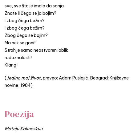
sve, sve što je imalo da sanja.
Znate li čega se ja bojim?
I zbog čega bežim?
I zbog čega bežim?
Zbog čega se bojim?
Ma nek se goni!
Strah je samo neostvareni oblik
radoznalosti!
Klang!
(
Jedino moj život
, preveo: Adam Puslojić, Beograd: Književne
novine, 1984)
Poezija
Mateju Kalineskuu