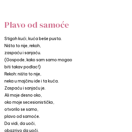
Plavo od samoće
Stigoh kući, kuća beše pusta.
Ništa to nije, rekoh,
zaspaću i sanjaću.
(Gospode, kako sam samo mogao
biti takav podlac!)
Rekoh: ništa to nije,
neka u majčinu ide i ta kuća.
Zaspaću i sanjaću je.
Ali moje desno oko,
oko moje secesionističko,
otvorilo se samo,
plavo od samoće.
Da vidi, da uoči,
obazrivo da uoči,