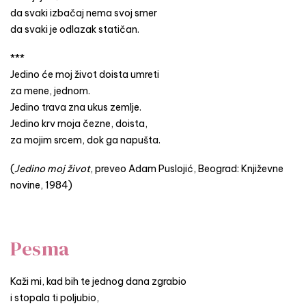
da svaki izbačaj nema svoj smer
da svaki je odlazak statičan.
***
Jedino će moj život doista umreti
za mene, jednom.
Jedino trava zna ukus zemlje.
Jedino krv moja čezne, doista,
za mojim srcem, dok ga napušta.
(
Jedino moj život
, preveo Adam Puslojić, Beograd: Književne
novine, 1984)
Pesma
Kaži mi, kad bih te jednog dana zgrabio
i stopala ti poljubio,