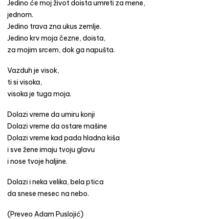
Jedino će moj život doista umreti za mene,
jednom.
Jedino trava zna ukus zemlje.
Jedino krv moja čezne, doista,
za mojim srcem, dok ga napušta.
Vazduh je visok,
ti si visoka,
visoka je tuga moja.
Dolazi vreme da umiru konji
Dolazi vreme da ostare mašine
Dolazi vreme kad pada hladna kiša
i sve žene imaju tvoju glavu
i nose tvoje haljine.
Dolazi i neka velika, bela ptica
da snese mesec na nebo.
(Preveo Adam Puslojić)