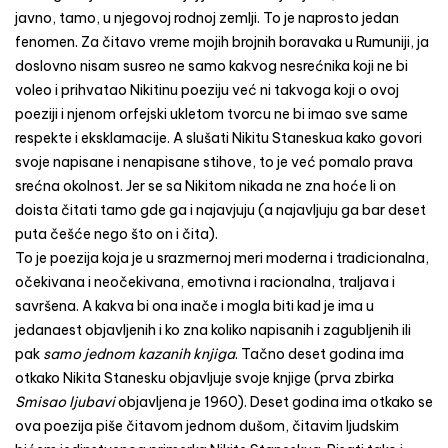
javno, tamo, u njegovoj rodnoj zemlji. To je naprosto jedan
fenomen. Za čitavo vreme mojih brojnih boravaka u Rumuniji, ja
doslovno nisam susreo ne samo kakvog nesrećnika koji ne bi
voleo i prihvatao Nikitinu poeziju već ni takvoga koji o ovoj
poeziji i njenom orfejski ukletom tvorcu ne bi imao sve same
respekte i eksklamacije. A slušati Nikitu Staneskua kako govori
svoje napisane i nenapisane stihove, to je već pomalo prava
srećna okolnost. Jer se sa Nikitom nikada ne zna hoće li on
doista čitati tamo gde ga i najavjuju (a najavljuju ga bar deset
puta češće nego što on i čita).
To je poezija koja je u srazmernoj meri moderna i tradicionalna,
očekivana i neočekivana, emotivna i racionalna, traljava i
savršena. A kakva bi ona inače i mogla biti kad je ima u
jedanaest objavljenih i ko zna koliko napisanih i zagubljenih ili
pak
samo jednom kazanih knjiga
. Tačno deset godina ima
otkako Nikita Stanesku objavljuje svoje knjige (prva zbirka
Smisao ljubavi
objavljena je 1960). Deset godina ima otkako se
ova poezija piše čitavom jednom dušom, čitavim ljudskim