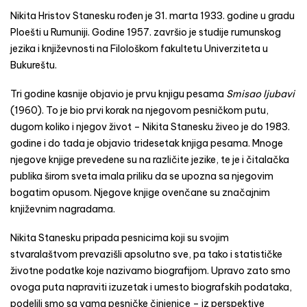
Nikita Hristov Stanesku rođen je 31. marta 1933. godine u gradu
Ploešti u Rumuniji. Godine 1957. završio je studije rumunskog
jezika i književnosti na Filološkom fakultetu Univerziteta u
Bukureštu.
Tri godine kasnije objavio je prvu knjigu pesama
Smisao ljubavi
(1960). To je bio prvi korak na njegovom pesničkom putu,
dugom koliko i njegov život – Nikita Stanesku živeo je do 1983.
godine i do tada je objavio tridesetak knjiga pesama. Mnoge
njegove knjige prevedene su na različite jezike, te je i čitalačka
publika širom sveta imala priliku da se upozna sa njegovim
bogatim opusom. Njegove knjige ovenčane su značajnim
književnim nagradama.
Nikita Stanesku pripada pesnicima koji su svojim
stvaralaštvom prevazišli apsolutno sve, pa tako i statističke
životne podatke koje nazivamo biografijom. Upravo zato smo
ovoga puta napraviti izuzetak i umesto biografskih podataka,
podelili smo sa vama pesničke činjenice – iz perspektive