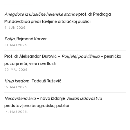
Anegdote iz klasične helenske starine
prof. dr Predraga
Mutdavdžića predstavljene čitalačkoj publici
4. JUN 2026.
Polja
, Rejmond Karver
31. MAJ 2026.
Prof. dr Aleksandar Đurović –
Polijelej podvižnika
– pesničko
pozorje reči, vere i svetlosti
20. MAJ 2026.
Krug kredom
, Tadeuš Ruževič
15. MAJ 2026.
Nesavršena Eva
– novo izdanje
Vulkan izdavaštva
predstavljeno beogradskoj publici
14. MAJ 2026.