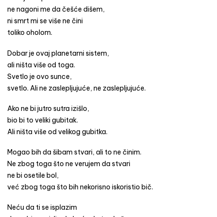
ne nagoni me da češće dišem,
ni smrt mi se više ne čini
toliko oholom.
Dobar je ovaj planetarni sistem,
ali ništa više od toga.
Svetlo je ovo sunce,
svetlo. Ali ne zaslepljujuće, ne zaslepljujuće.
Ako ne bi jutro sutra izišlo,
bio bi to veliki gubitak.
Ali ništa više od velikog gubitka.
Mogao bih da šibam stvari, ali to ne činim.
Ne zbog toga što ne verujem da stvari
ne bi osetile bol,
već zbog toga što bih nekorisno iskoristio bič.
Neću da ti se isplazim