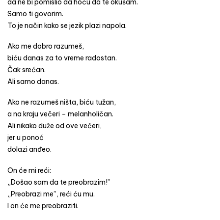
da ne bi pomislio da hoću da te okušam.
Samo ti govorim.
To je način kako se jezik plazi napola.
Ako me dobro razumeš,
biću danas za to vreme radostan.
Čak srećan.
Ali samo danas.
Ako ne razumeš ništa, biću tužan,
a na kraju večeri – melanholičan.
Ali nikako duže od ove večeri,
jer u ponoć
dolazi anđeo.
On će mi reći:
„Došao sam da te preobrazim!”
„Preobrazi me”, reći ću mu.
I on će me preobraziti.