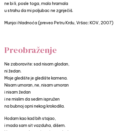
ne bi li, posle toga, malo hramala
u strahu da mi poljubac ne zgnječiš.
Munja i hladnoća (preveo Petru Krdu, Vršac: KOV, 2007)
Preobraženje
Ne zaboravite: sad nisam gladan,
ni žedan.
Moje gledište je gledište kamena.
Nisam umoran, ne, nisam umoran
i nisam žedan
i ne mislim da sedim ispružen
na bubnoj opni nekog krokodila.
Hodam kao kad bih stajao,
i mada sam sit vazduha, dišem.