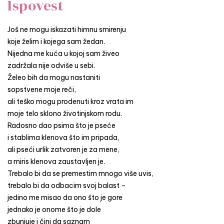
Ispovest
Još ne mogu iskazati himnu smirenju
koje želim i kojega sam žedan.
Nijedna me kuća u kojoj sam živeo
zadržala nije odviše u sebi.
Želeo bih da mogu nastaniti
sopstvene moje reči,
ali teško mogu prodenuti kroz vrata im
moje telo sklono životinjskom rodu.
Radosno dao psima što je pseće
i stablima klenova što im pripada,
ali pseći urlik zatvoren je za mene,
a miris klenova zaustavljen je.
Trebalo bi da se premestim mnogo više uvis,
trebalo bi da odbacim svoj balast –
jedino me misao da ono što je gore
jednako je onome što je dole
zbunjuje i čini da saznam