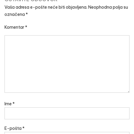
Vaša adresa e-pošte neće biti objavljena.
Neophodna polja su
označena
*
Komentar
*
Ime
*
E-pošta
*