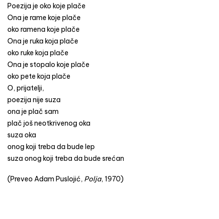
Poezija je oko koje plače
Ona je rame koje plače
oko ramena koje plače
Ona je ruka koja plače
oko ruke koja plače
Ona je stopalo koje plače
oko pete koja plače
O, prijatelji,
poezija nije suza
ona je plač sam
plač još neotkrivenog oka
suza oka
onog koji treba da bude lep
suza onog koji treba da bude srećan
(Preveo Adam Puslojić,
Polja
, 1970)