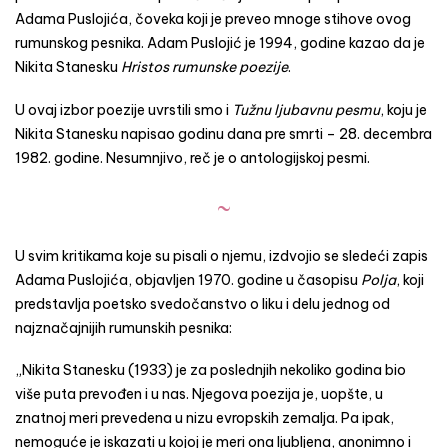
Adama Puslojića, čoveka koji je preveo mnoge stihove ovog
rumunskog pesnika. Adam Puslojić je 1994, godine kazao da je
Nikita Stanesku
Hristos rumunske poezije
.
U ovaj izbor poezije uvrstili smo i
Tužnu ljubavnu pesmu
, koju je
Nikita Stanesku napisao godinu dana pre smrti – 28. decembra
1982. godine. Nesumnjivo, reč je o antologijskoj pesmi.
~
U svim kritikama koje su pisali o njemu, izdvojio se sledeći zapis
Adama Puslojića, objavljen 1970. godine u časopisu
Polja
, koji
predstavlja poetsko svedočanstvo o liku i delu jednog od
najznačajnijih rumunskih pesnika:
„Nikita Stanesku (1933) je za poslednjih nekoliko godina bio
više puta prevođen i u nas. Njegova poezija je, uopšte, u
znatnoj meri prevedena u nizu evropskih zemalja. Pa ipak,
nemoguće je iskazati u kojoj je meri ona ljubljena, anonimno i