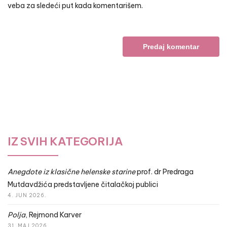
veba za sledeći put kada komentarišem.
IZ SVIH KATEGORIJA
Anegdote iz klasične helenske starine
prof. dr Predraga
Mutdavdžića predstavljene čitalačkoj publici
4. JUN 2026.
Polja
, Rejmond Karver
31. MAJ 2026.