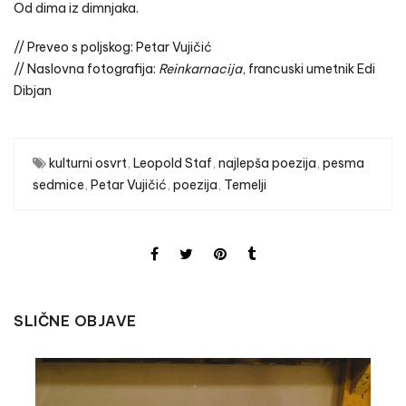
Od dima iz dimnjaka.
// Preveo s poljskog: Petar Vujičić
// Naslovna fotografija:
Reinkarnacija
, francuski umetnik Edi
Dibjan
kulturni osvrt
,
Leopold Staf
,
najlepša poezija
,
pesma
sedmice
,
Petar Vujičić
,
poezija
,
Temelji
SLIČNE OBJAVE