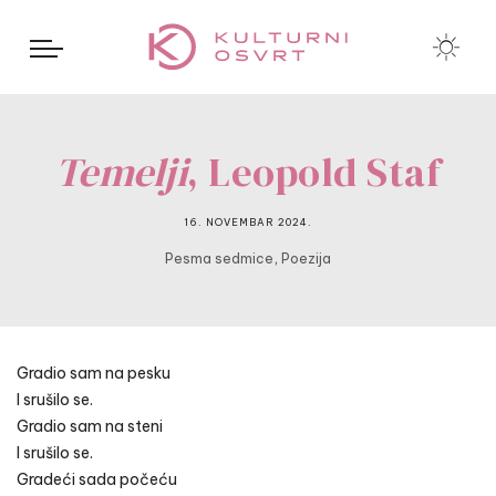
Temelji
, Leopold Staf
16. NOVEMBAR 2024.
,
Pesma sedmice
Poezija
Gradio sam na pesku
I srušilo se.
Gradio sam na steni
I srušilo se.
Gradeći sada počeću