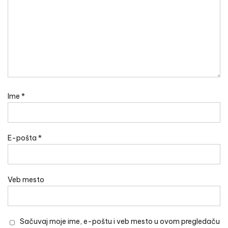
Ime
*
E-pošta
*
Veb mesto
Sačuvaj moje ime, e-poštu i veb mesto u ovom pregledaču