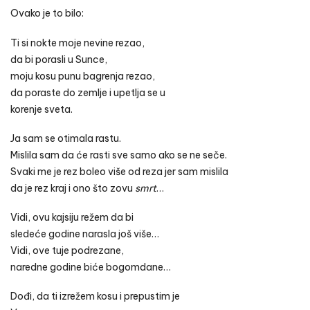
Ovako je to bilo:
Ti si nokte moje nevine rezao,
da bi porasli u Sunce,
moju kosu punu bagrenja rezao,
da poraste do zemlje i upetlja se u
korenje sveta.
Ja sam se otimala rastu.
Mislila sam da će rasti sve samo ako se ne seče.
Svaki me je rez boleo više od reza jer sam mislila
da je rez kraj i ono što zovu
smrt
…
Vidi, ovu kajsiju režem da bi
sledeće godine narasla još više…
Vidi, ove tuje podrezane,
naredne godine biće bogomdane…
Dođi, da ti izrežem kosu i prepustim je