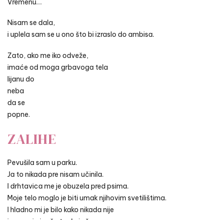
Vremenu…
Nisam se dala,
i uplela sam se u ono što bi izraslo do ambisa.
Zato, ako me iko odveže,
imaće od moga grbavoga tela
lijanu do
neba
da se
popne.
ZALIHE
Pevušila sam u parku.
Ja to nikada pre nisam učinila.
I drhtavica me je obuzela pred psima.
Moje telo moglo je biti umak njihovim svetilištima.
I hladno mi je bilo kako nikada nije