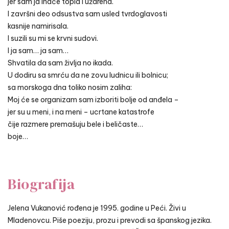
jer sam ja inače topla i užarena.
I završni deo odsustva sam usled tvrdoglavosti
kasnije namirisala.
I suzili su mi se krvni sudovi.
I ja sam… ja sam…
Shvatila da sam življa no ikada.
U dodiru sa smrću da ne zovu ludnicu ili bolnicu;
sa morskoga dna toliko nosim zaliha:
Moj će se organizam sam izboriti bolje od anđela –
jer su u meni, i na meni – ucrtane katastrofe
čije razmere premašuju bele i beličaste…
boje…
Biografija
Jelena Vukanović rođena je 1995. godine u Peći. Živi u
Mladenovcu. Piše poeziju, prozu i prevodi sa španskog jezika.