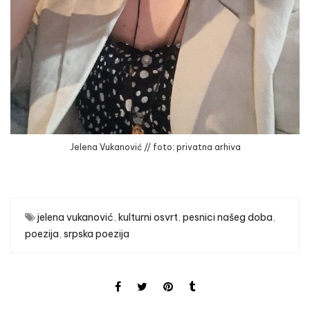
Jelena Vukanović // foto: privatna arhiva
jelena vukanović
,
kulturni osvrt
,
pesnici našeg doba
,
poezija
,
srpska poezija