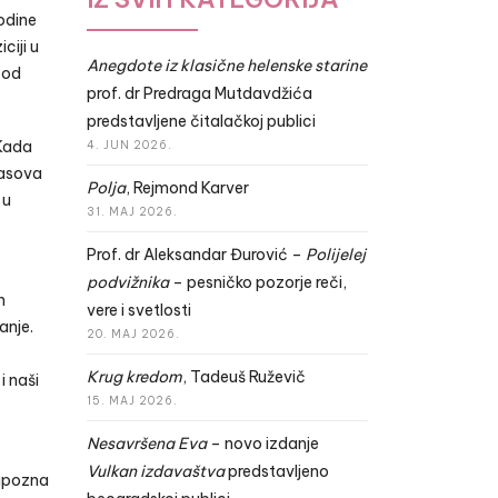
godine
ciji u
Anegdote iz klasične helenske starine
 od
prof. dr Predraga Mutdavdžića
predstavljene čitalačkoj publici
 Kada
4. JUN 2026.
lasova
Polja
, Rejmond Karver
 u
31. MAJ 2026.
Prof. dr Aleksandar Đurović –
Polijelej
podvižnika
– pesničko pozorje reči,
h
vere i svetlosti
anje.
20. MAJ 2026.
Krug kredom
, Tadeuš Ruževič
i naši
15. MAJ 2026.
Nesavršena Eva
– novo izdanje
Vulkan izdavaštva
predstavljeno
 upozna