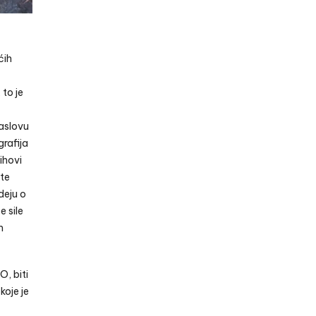
ćih
 to je
naslovu
grafija
ihovi
ote
deju o
e sile
m
O, biti
koje je