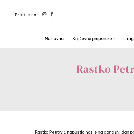
Pratite nas:
Naslovna
Književne preporuke
Trag
Rastko Petr
Rastko Petrović napustio nas je na današnji dan p