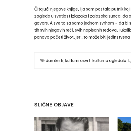
Čitajući njegove knjige, i ja sam postala putnik koj
zagleda u svetlost izlazaka i zalazaka sunca, da ose
govore. A sve to sa samo jednom svrhom – da bi sa
tih svih njegovih reči, svih napisanih redova, i uko
ponovo početi život, jer „to može biti jedinstvena
dan šesti
,
kulturni osvrt
,
kulturno ogledalo
,
L
SLIČNE OBJAVE