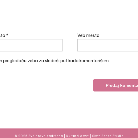
šta
*
Veb mesto
m pregledaču veba za sledeći put kada komentarišem.
© 2026 Sva prava zadržana | Kulturni osvrt |
Sixth Sense Studio