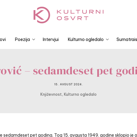
ovi
Poezija
Intervjui
Kulturno ogledalo
Sumatrais
ović – sedamdeset pet god
15. AVGUST 2024.
,
Književnost
Kulturno ogledalo
re sedamdeset pet godina. Tog 15. avgusta 1949. godine sklopio je o