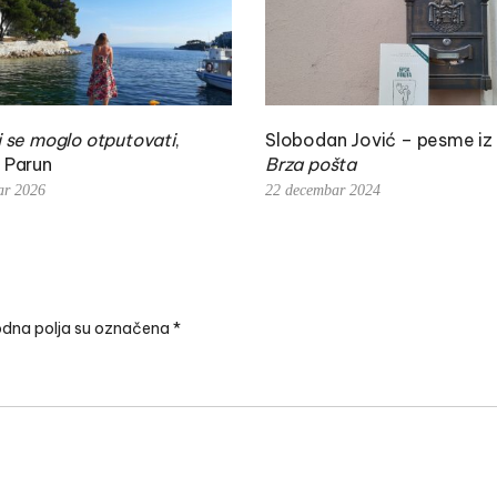
i se moglo otputovati
,
Slobodan Jović – pesme iz 
 Parun
Brza pošta
ar 2026
22 decembar 2024
dna polja su označena
*