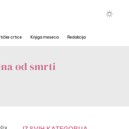
tičke crtice
Knjiga meseca
Redakcija
ina od smrti
či u
IZ SVIH KATEGORIJA