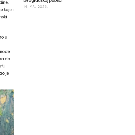
beogradskoj publici
dine
.
14. MAJ 2026.
e koje i
nski
mo u
rirode
ica da
ti.
ao je