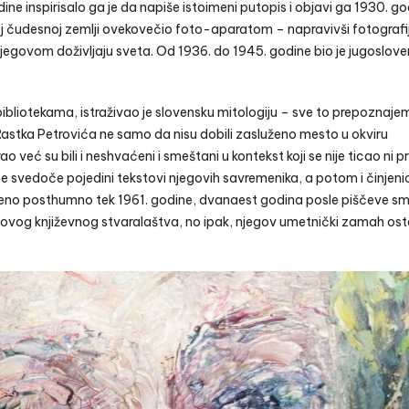
dine inspirisalo ga je da napiše
istoimeni putopis i objavi ga 1930. go
 ovoj čudesnoj zemlji ovekovečio foto-aparatom – napravivši fotografij
govom doživljaju sveta. Od 1936. do 1945. godine bio je jugoslove
u bibliotekama, istraživao je slovensku mitologiju – sve to prepoznaje
 Rastka Petrovića ne samo da nisu dobili zasluženo mesto u okviru
rao već su bili i neshvaćeni i smeštani u kontekst koji se nije ticao ni p
me svedoče pojedini tekstovi njegovih savremenika, a potom i činjen
ljeno posthumno tek 1961. godine, dvanaest godina posle piščeve smr
ovog književnog stvaralaštva, no ipak, njegov umetnički zamah ost