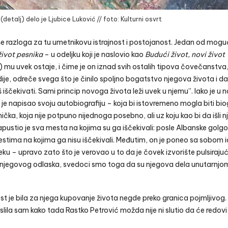
detalj) delo je Ljubice Luković // foto: Kulturni osvrt
e razloga za tu umetnikovu istrajnost i postojanost. Jedan od mogu
život pesnika
– u odeljku koji je naslovio kao
Budući život, novi život
) mu uvek ostaje, i čime je on iznad svih ostalih tipova čovečanstva,
ije, odreče svega što je činilo spoljno bogatstvo njegova života i da
ščekivati. Sami princip novoga života leži uvek u njemu”. Iako je u 
e napisao svoju autobiografiju – koja bi istovremeno mogla biti bio
ička, koja nije potpuno nijednoga posebno, ali uz koju kao bi da išli nj
 napustio je sva mesta na kojima su ga iščekivali: posle Albanske golg
tima na kojima ga nisu iščekivali. Međutim, on je poneo sa sobom i
u – upravo zato što je verovao u to da je čovek izvorište pulsirajuć
 njegovog odlaska, svedoci smo toga da su njegova dela unutarnjo
 je bila za njega kupovanje života negde preko granica pojmljivog. 
la sam kako tada Rastko Petrović možda nije ni slutio da će redovi 