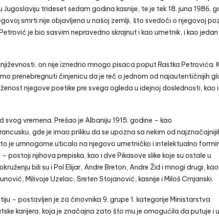
 Jugoslaviju trideset sedam godina kasnije, te je tek 18. juna 1986. 
voj smrti nije objavljena u našoj zemlji, što svedoči o njegovoj pozi
etrović je bio sasvim nepravedno skrajnut i kao umetnik, i kao jedan
 književnosti, on nije iznedrio mnogo pisaca poput Rastka Petrovića.
 prenebregnuti činjenicu da je reč o jednom od najautentičnijih g
ruženost njegove poetike pre svega ogleda u idejnoj doslednosti, kao i
ed svog vremena. Prešao je Albaniju 1915. godine – kao
ncusku, gde je imao priliku da se upozna sa nekim od najznačajniji
 to je umnogome uticalo na njegovo umetničko i intelektualno formir
 postoji njihova prepiska, kao i dve Pikasove slike koje su ostale u
uženju bili su i Pol Elijar, Andre Breton, Andre Žid i mnogi drugi, kao 
ović, Milivoje Uzelac, Sreten Stojanović, kasnije i Miloš Crnjanski.
iju – postavljen je za činovnika 9. grupe 1. kategorije Ministarstva
tske karijera, koja je značajna zato što mu je omogućila da putuje i