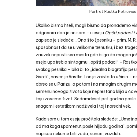
Portret Rastka Petrovića (
Ukoliko bismo hteli, mogli bismo da pronađemo viš
odgovora dao je on sam – u eseju
Opšti
podaci i 
zapisao je sledeće: „Ono što (pesniku – prim. M. R.
sposobnost da se u velikome trenutku, i bez traged
zauvek napusti sva mesta gde bi ga iko mogao još i
eseja upotrebio sintagmu „opšti podaci” – Rastko j
svakog pesnika – bila bi to „idealna biografija pesn
životi”, naveo je Rastko. I on je zaista to učinio –
obreo se u Parizu, a potom i na mnogim drugim mes
semenu novoga života koje neprestano klija u čovek
koju zovemo život. Sedamdeset pet godina posle
snagom i estetikom nadživela i taj i naredni vek.
Kada sam u tom eseju pročitala sledeće: „Umetnost
od ma koga spomenut posle hiljadu godina“, pomisli
napisao nekome biti voda, sunce, vazduh.