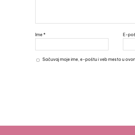
Ime
*
E-po
Sačuvaj moje ime, e-poštu i veb mesto u ovo