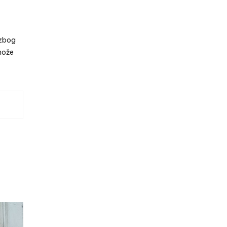
 zbog
 može