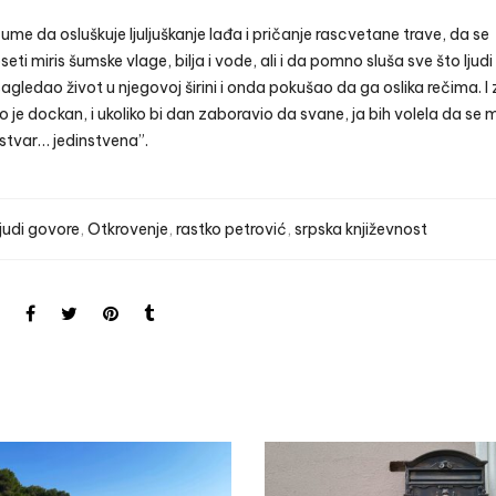
i ume da osluškuje ljuljuškanje lađa i pričanje rascvetane trave, da se
ti miris šumske vlage, bilja i vode, ali i da pomno sluša sve što ljudi
gledao život u njegovoj širini i onda pokušao da ga oslika rečima. I
liko je dockan, i ukoliko bi dan zaboravio da svane, ja bih volela da se
 stvar… jedinstvena”.
judi govore
,
Otkrovenje
,
rastko petrović
,
srpska književnost