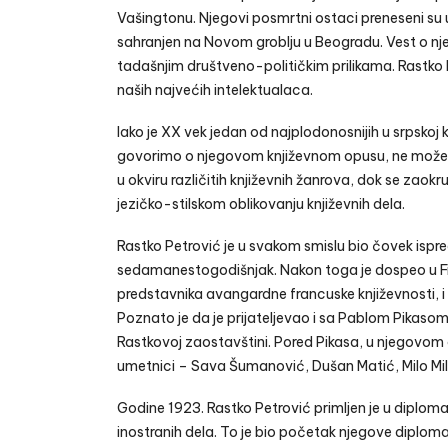
Vašingtonu. Njegovi posmrtni ostaci preneseni su u
sahranjen na Novom groblju u Beogradu. Vest o njego
tadašnjim društveno-političkim prilikama. Rastko P
naših najvećih intelektualaca.
Iako je XX vek jedan od najplodonosnijih u srpskoj
govorimo o njegovom književnom opusu, ne možemo
u okviru različitih književnih žanrova, dok se zaok
jezičko-stilskom oblikovanju književnih dela.
Rastko Petrović je u svakom smislu bio čovek ispr
sedamanestogodišnjak. Nakon toga je dospeo u Fra
predstavnika avangardne francuske književnosti, i
Poznato je da je prijateljevao i sa Pablom Pikasom –
Rastkovoj zaostavštini. Pored Pikasa, u njegovom okr
umetnici – Sava Šumanović, Dušan Matić, Milo Milun
Godine 1923. Rastko Petrović primljen je u diplomat
inostranih dela. To je bio početak njegove diploma