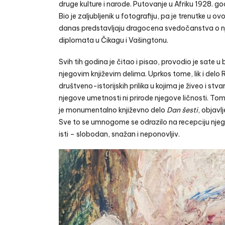
druge kulture i narode. Putovanje u Afriku 1928. go
Bio je zaljubljenik u fotografiju, pa je trenutke u
danas predstavljaju dragocena svedočanstva o nje
diplomata u Čikagu i Vašingtonu.
Svih tih godina je čitao i pisao, provodio je sate 
njegovim književim delima. Uprkos tome, lik i delo
društveno-istorijskih prilika u kojima je živeo i stva
njegove umetnosti ni prirode njegove ličnosti. To
je
monumentalno književno delo
Dan šesti
, objav
Sve to se umnogome se odrazilo na recepciju njeg
isti – slobodan, snažan i neponovljiv.