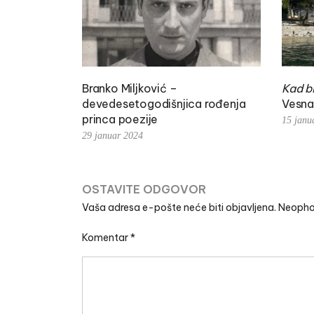
rideset
Branko Miljković –
Kad b
ska
devedesetogodišnjica rođenja
Vesna
princa poezije
15 janu
29 januar 2024
OSTAVITE ODGOVOR
Vaša adresa e-pošte neće biti objavljena.
Neopho
Komentar
*