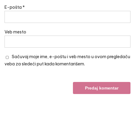
E-pošta
*
Veb mesto
Sačuvaj moje ime, e-poštu i veb mesto u ovom pregledaču
veba za sledeći put kada komentarišem.