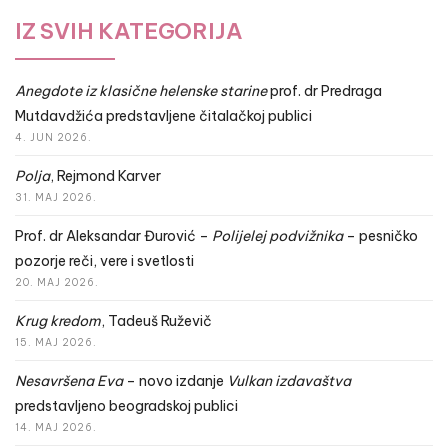
IZ SVIH KATEGORIJA
Anegdote iz klasične helenske starine
prof. dr Predraga
Mutdavdžića predstavljene čitalačkoj publici
4. JUN 2026.
Polja
, Rejmond Karver
31. MAJ 2026.
Prof. dr Aleksandar Đurović –
Polijelej podvižnika
– pesničko
pozorje reči, vere i svetlosti
20. MAJ 2026.
Krug kredom
, Tadeuš Ruževič
15. MAJ 2026.
Nesavršena Eva
– novo izdanje
Vulkan izdavaštva
predstavljeno beogradskoj publici
14. MAJ 2026.