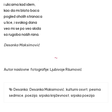
i ulicama kad idem,
kao da mi blato baca
pogled oholih stranaca
u lice, i svakog dana
veo mi se po veo skida
sa rugoba naših rana.
Desanka Maksimović
~
Autor naslovne fotografije: Ljubivoje Ršumović
Desanka
,
Desanka Maksimović
,
kulturni osvrt
,
pesma
sedmice
,
poezija
,
srpska književnost
,
srpska poezija