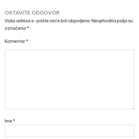
OSTAVITE ODGOVOR
Vaša adresa e-pošte neće biti objavljena.
Neophodna polja su
označena
*
Komentar
*
Ime
*