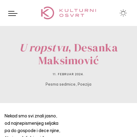
U ropstvu
, Desanka
Maksimović
11. FEBRUAR 2024.
,
Pesma sedmice
Poezija
Nekad smo svi znali jasno,
od najnepismenijeg seljaka
pa do gospode i dece njine,