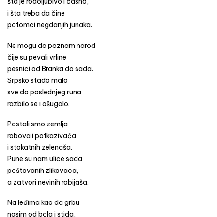
šta je rodoljubivo i časno,
i šta treba da čine
potomci negdanjih junaka.
Ne mogu da poznam narod
čije su pevali vrline
pesnici od Branka do sada.
Srpsko stado malo
sve do poslednjeg runa
razbilo se i ošugalo.
Postali smo zemlja
robova i potkazivača
i stokatnih zelenaša.
Pune su nam ulice sada
poštovanih zlikovaca,
a zatvori nevinih robijaša.
Na leđima kao da grbu
nosim od bola i stida,