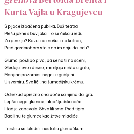
Kurta Vajla u Kragujevcu
S pijace izbačena publika. Duž teatra
Plešu jakne s buvljaka. To se čeka u redu
Za penziju? Bazdi na mošus i na katran,
Pred garderobom stoje da im daju da jedu?
Glumci pošli po pivo, pa se našli na sceni,
Gledaju levo i desno, mrmljaju nešto u grču,
Manji na pozornici, negoli izgubljeni
U svemiru. Sve liči, na šumadijsku krčmu.
Odnekud oprezno ona poče sa njima da igra.
Lepša nego glumice, ali još ljudsko biće,
I tad je zapevala. Shvatili smo: Pred tigra
Bacili su te glumce kao žrtve mladiće.
Tresli su se, bledeli, nestali u glumačkom