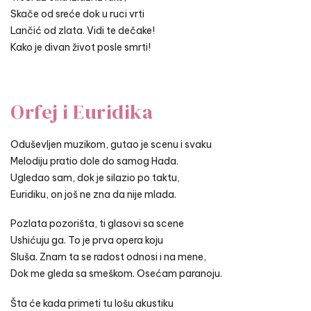
Skače od sreće dok u ruci vrti
Lančić od zlata. Vidi te dečake!
Kako je divan život posle smrti!
Orfej i Euridika
Oduševljen muzikom, gutao je scenu i svaku
Melodiju pratio dole do samog Hada.
Ugledao sam, dok je silazio po taktu,
Euridiku, on još ne zna da nije mlada.
Pozlata pozorišta, ti glasovi sa scene
Ushićuju ga. To je prva opera koju
Sluša. Znam ta se radost odnosi i na mene,
Dok me gleda sa smeškom. Osećam paranoju.
Šta će kada primeti tu lošu akustiku