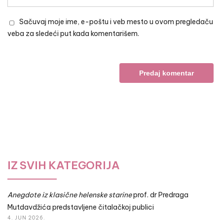
Sačuvaj moje ime, e-poštu i veb mesto u ovom pregledaču
veba za sledeći put kada komentarišem.
IZ SVIH KATEGORIJA
Anegdote iz klasične helenske starine
prof. dr Predraga
Mutdavdžića predstavljene čitalačkoj publici
4. JUN 2026.