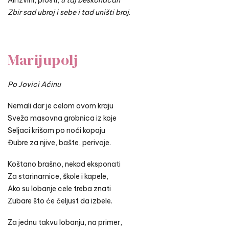
Ali izvini, prosti,
u taj beskonačan
Zbir sad ubroj i sebe i tad uništi broj
.
Marijupolj
Po Jovici Aćinu
Nemali dar je celom ovom kraju
Sveža masovna grobnica iz koje
Seljaci krišom po noći kopaju
Đubre za njive, bašte, perivoje.
Koštano brašno, nekad eksponati
Za starinarnice, škole i kapele,
Ako su lobanje cele treba znati
Zubare što će čeljust da izbele.
Za jednu takvu lobanju, na primer,