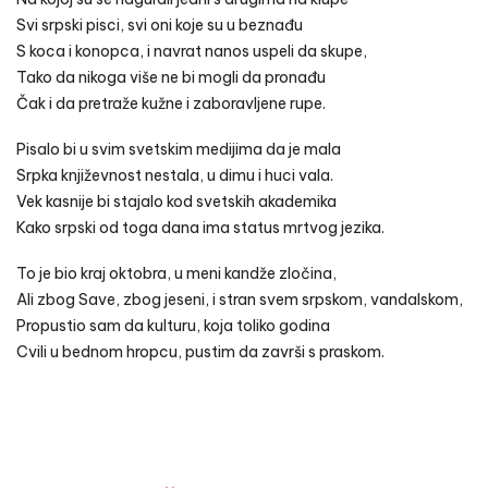
Svi srpski pisci, svi oni koje su u beznađu
S koca i konopca, i navrat nanos uspeli da skupe,
Tako da nikoga više ne bi mogli da pronađu
Čak i da pretraže kužne i zaboravljene rupe.
Pisalo bi u svim svetskim medijima da je mala
Srpka književnost nestala, u dimu i huci vala.
Vek kasnije bi stajalo kod svetskih akademika
Kako srpski od toga dana ima status mrtvog jezika.
To je bio kraj oktobra, u meni kandže zločina,
Ali zbog Save, zbog jeseni, i stran svem srpskom, vandalskom,
Propustio sam da kulturu, koja toliko godina
Cvili u bednom hropcu, pustim da završi s praskom.