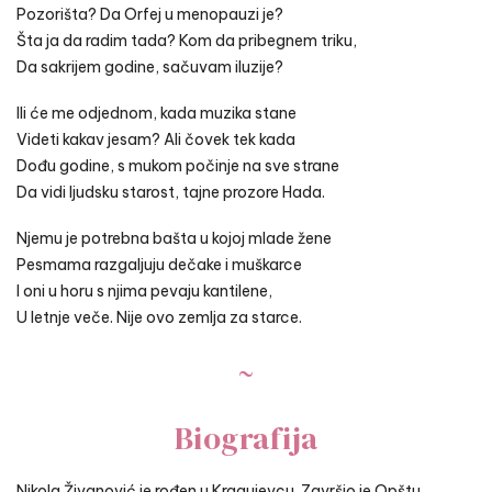
Pozorišta? Da Orfej u menopauzi je?
Šta ja da radim tada? Kom da pribegnem triku,
Da sakrijem godine, sačuvam iluzije?
Ili će me odjednom, kada muzika stane
Videti kakav jesam? Ali čovek tek kada
Dođu godine, s mukom počinje na sve strane
Da vidi ljudsku starost, tajne prozore Hada.
Njemu je potrebna bašta u kojoj mlade žene
Pesmama razgaljuju dečake i muškarce
I oni u horu s njima pevaju kantilene,
U letnje veče. Nije ovo zemlja za starce.
~
Biografija
Nikola Živanović
je rođen u Kragujevcu. Završio je Opštu