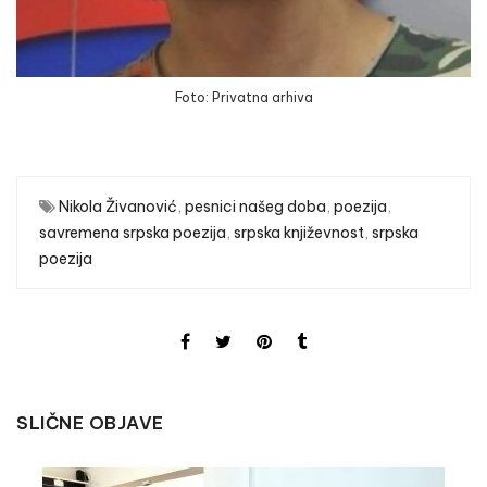
Foto: Privatna arhiva
Nikola Živanović
,
pesnici našeg doba
,
poezija
,
savremena srpska poezija
,
srpska književnost
,
srpska
poezija
SLIČNE OBJAVE