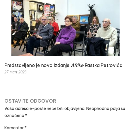
Predstavljeno je novo izdanje
Afrike
Rastka Petrovića
27 mart 2023
OSTAVITE ODGOVOR
Vaša adresa e-pošte neće biti objavljena.
Neophodna polja su
označena
*
Komentar
*