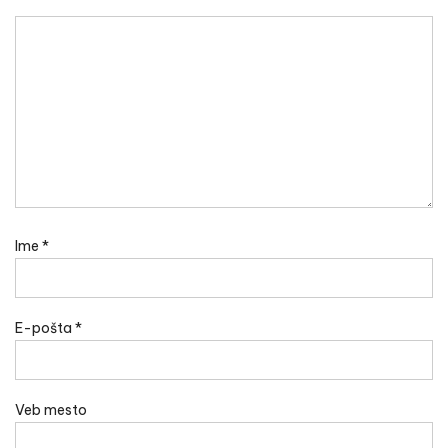
Ime
*
E-pošta
*
Veb mesto