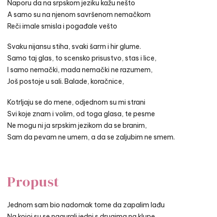
Naporu da na srpskom jeziku kažu nešto
A samo su na njenom savršenom nemačkom
Reči imale smisla i pogađale vešto
Svaku nijansu stiha, svaki šarm i hir glume.
Samo taj glas, to scensko prisustvo, stas i lice,
I samo nemački, mada nemački ne razumem,
Još postoje u sali. Balade, koračnice,
Kotrljaju se do mene, odjednom su mi strani
Svi koje znam i volim, od toga glasa, te pesme
Ne mogu ni ja srpskim jezikom da se branim,
Sam da pevam ne umem, a da se zaljubim ne smem.
Propust
Jednom sam bio nadomak tome da zapalim lađu
Na kojoj su se nagurali jedni s drugima na klupe