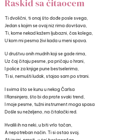
Raskid sa čitaocem
Ti dvolični, ti onaj što dođe posle svega,
Jedan s kojim se ovaj niz rima dovršava,
Ti, kome nekad kažem ljubazni, čas kolega,
U kom mi pesma živi kada u meni spava.
U društvu onih mudrih koji se gade rima,
Uz čaj čitaju pesme, pa pričaju o hrani,
I police za knjige pune bestselerima,
Ti si, nemušti ludak, stajao sam po strani.
I svima što se kunu u nekog Čarlsa
I Ransinjera, što bi da prate svaki trend,
I moje pesme, tužni instrument moga spasa
Došle su neželjeno, na čitalački red.
Hvalili ih na neki, u biti vrlo tačan,
A nepotreban način. Ti si ostao svoj.