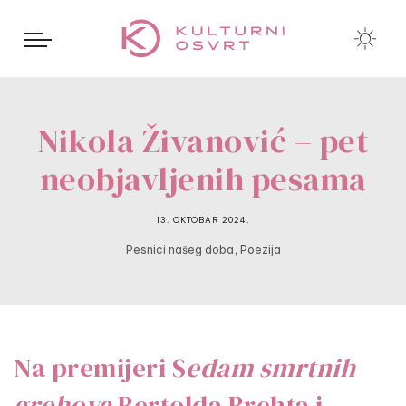
Nikola Živanović – pet
neobjavljenih pesama
13. OKTOBAR 2024.
,
Pesnici našeg doba
Poezija
Na premijeri S
edam smrtnih
grehova
Bertolda Brehta i