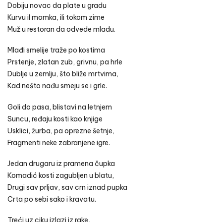
Dobiju novac da plate u gradu
Kurvu il momka, ili tokom zime
Muž u restoran da odvede mladu.
Mlađi smelije traže po kostima
Prstenje, zlatan zub, grivnu, pa hrle
Dublje u zemlju, što bliže mrtvima,
Kad nešto nađu smeju se i grle.
Goli do pasa, blistavi na letnjem
Suncu, ređaju kosti kao knjige
Usklici, žurba, pa oprezne šetnje,
Fragmenti neke zabranjene igre.
Jedan drugaru iz pramena čupka
Komadić kosti zagubljen u blatu,
Drugi sav prljav, sav crn iznad pupka
Crta po sebi sako i kravatu.
Treći uz ciku izlazi iz rake,