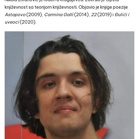
književnost sa teorijom književnosti. Objavio je knjige poezije
Astapovo
(2009),
Carmina
Galli
(2014),
22
(2019) i
Đulići i
uveoci
(2020).