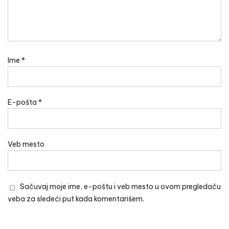
Ime
*
E-pošta
*
Veb mesto
Sačuvaj moje ime, e-poštu i veb mesto u ovom pregledaču
veba za sledeći put kada komentarišem.