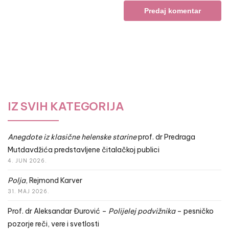
IZ SVIH KATEGORIJA
Anegdote iz klasične helenske starine
prof. dr Predraga
Mutdavdžića predstavljene čitalačkoj publici
4. JUN 2026.
Polja
, Rejmond Karver
31. MAJ 2026.
Prof. dr Aleksandar Đurović –
Polijelej podvižnika
– pesničko
pozorje reči, vere i svetlosti