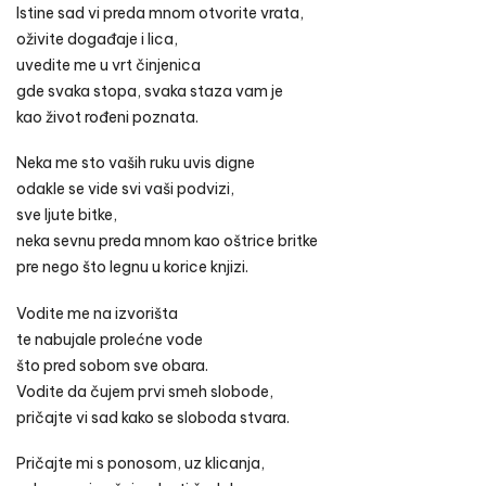
Istine sad vi preda mnom otvorite vrata,
oživite događaje i lica,
uvedite me u vrt činjenica
gde svaka stopa, svaka staza vam je
kao život rođeni poznata.
Neka me sto vaših ruku uvis digne
odakle se vide svi vaši podvizi,
sve ljute bitke,
neka sevnu preda mnom kao oštrice britke
pre nego što legnu u korice knjizi.
Vodite me na izvorišta
te nabujale prolećne vode
što pred sobom sve obara.
Vodite da čujem prvi smeh slobode,
pričajte vi sad kako se sloboda stvara.
Pričajte mi s ponosom, uz klicanja,