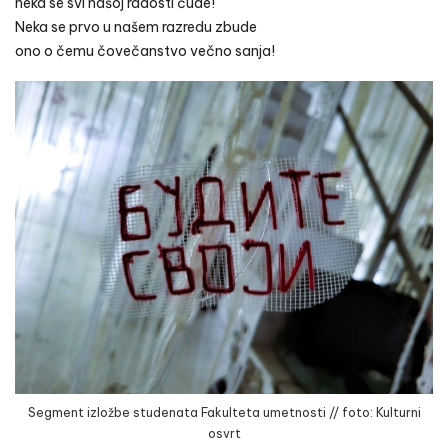
neka se svi našoj radosti čude!
Neka se prvo u našem razredu zbude
ono o čemu čovečanstvo večno sanja!
Segment izložbe studenata Fakulteta umetnosti // foto: Kulturni
osvrt