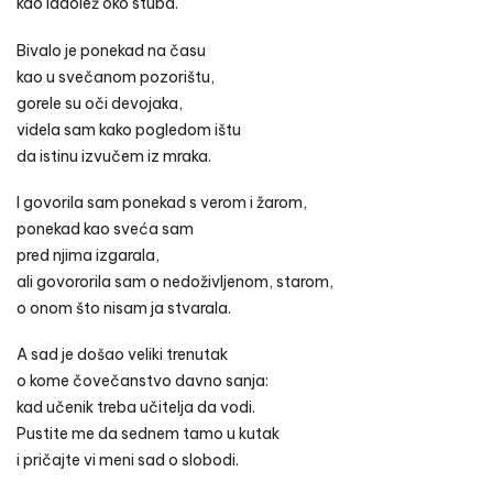
kao ladolež oko stuba.
Bivalo je ponekad na času
kao u svečanom pozorištu,
gorele su oči devojaka,
videla sam kako pogledom ištu
da istinu izvučem iz mraka.
I govorila sam ponekad s verom i žarom,
ponekad kao sveća sam
pred njima izgarala,
ali govororila sam o nedoživljenom, starom,
o onom što nisam ja stvarala.
A sad je došao veliki trenutak
o kome čovečanstvo davno sanja:
kad učenik treba učitelja da vodi.
Pustite me da sednem tamo u kutak
i pričajte vi meni sad o slobodi.