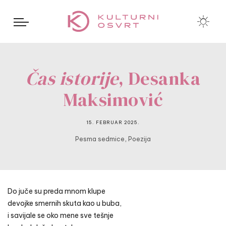
Čas istorije
, Desanka
Maksimović
15. FEBRUAR 2025.
,
Pesma sedmice
Poezija
Do juče su preda mnom klupe
devojke smernih skuta kao u buba,
i savijale se oko mene sve tešnje