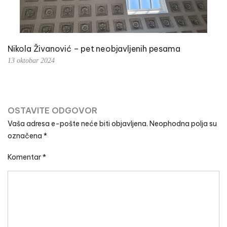
Nikola Živanović – pet neobjavljenih pesama
13 oktobar 2024
OSTAVITE ODGOVOR
Vaša adresa e-pošte neće biti objavljena.
Neophodna polja su
označena
*
Komentar
*