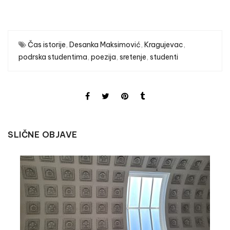
Čas istorije
,
Desanka Maksimović
,
Kragujevac
,
podrska studentima
,
poezija
,
sretenje
,
studenti
SLIČNE OBJAVE