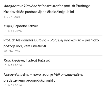
Anegdote iz klasične helenske starine
prof. dr Predraga
Mutdavdžića predstavljene čitalačkoj publici
4. JUN 2026.
Polja
, Rejmond Karver
31. MAJ 2026.
Prof. dr Aleksandar Đurović –
Polijelej podvižnika
– pesničko
pozorje reči, vere i svetlosti
20. MAJ 2026.
Krug kredom
, Tadeuš Ruževič
15. MAJ 2026.
Nesavršena Eva
– novo izdanje
Vulkan izdavaštva
predstavljeno beogradskoj publici
14. MAJ 2026.