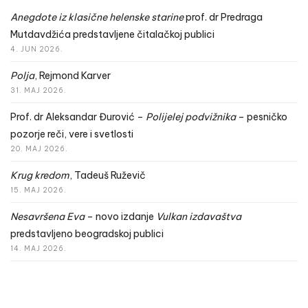
Anegdote iz klasične helenske starine
prof. dr Predraga
Mutdavdžića predstavljene čitalačkoj publici
4. JUN 2026.
Polja
, Rejmond Karver
31. MAJ 2026.
Prof. dr Aleksandar Đurović –
Polijelej podvižnika
– pesničko
pozorje reči, vere i svetlosti
20. MAJ 2026.
Krug kredom
, Tadeuš Ruževič
15. MAJ 2026.
Nesavršena Eva
– novo izdanje
Vulkan izdavaštva
predstavljeno beogradskoj publici
14. MAJ 2026.