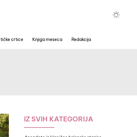
tičke crtice
Knjiga meseca
Redakcija
IZ SVIH KATEGORIJA