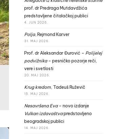
Anegdote iz klasične helenske starine
prof. dr Predraga Mutdavdžića
predstavljene čitalačkoj publici
4. JUN 2026.
Polja
, Rejmond Karver
31. MAJ 2026.
Prof. dr Aleksandar Đurović –
Polijelej
podvižnika
– pesničko pozorje reči,
vere i svetlosti
20. MAJ 2026.
Krug kredom
, Tadeuš Ruževič
15. MAJ 2026.
Nesavršena Eva
– novo izdanje
Vulkan izdavaštva
predstavljeno
beogradskoj publici
14. MAJ 2026.