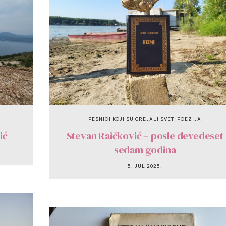
,
PESNICI KOJI SU GREJALI SVET
POEZIJA
ić
Stevan Raičković – posle devedeset
sedam godina
5. JUL 2025.