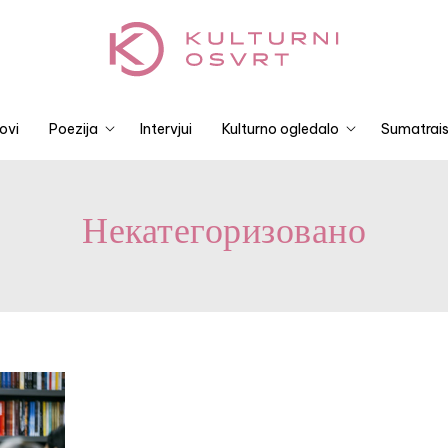
ovi
Poezija
Intervjui
Kulturno ogledalo
Sumatrais
Некатегоризовано