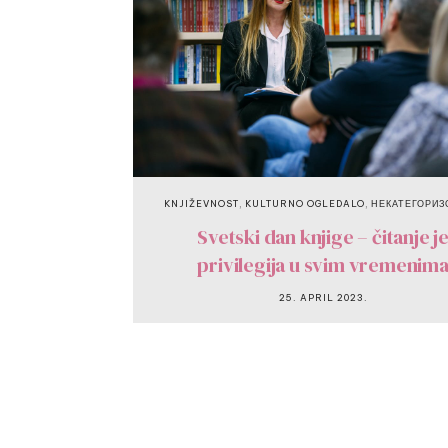
,
,
KNJIŽEVNOST
KULTURNO OGLEDALO
НЕКАТЕГОРИЗ
Svetski dan knjige – čitanje j
privilegija u svim vremenim
25. APRIL 2023.