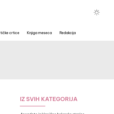
tičke crtice
Knjiga meseca
Redakcija
IZ SVIH KATEGORIJA