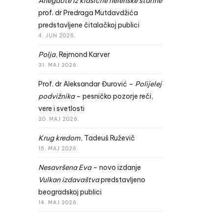
Anegdote iz klasične helenske starine
prof. dr Predraga Mutdavdžića
predstavljene čitalačkoj publici
4. JUN 2026.
Polja
, Rejmond Karver
31. MAJ 2026.
Prof. dr Aleksandar Đurović –
Polijelej
podvižnika
– pesničko pozorje reči,
vere i svetlosti
20. MAJ 2026.
Krug kredom
, Tadeuš Ruževič
15. MAJ 2026.
Nesavršena Eva
– novo izdanje
Vulkan izdavaštva
predstavljeno
beogradskoj publici
14. MAJ 2026.