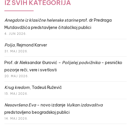
IZ SVIH KATEGORIJA
Anegdote iz klasične helenske starine
prof. dr Predraga
Mutdavdžića predstavljene čitalačkoj publici
4. JUN 2026.
Polja
, Rejmond Karver
31. MAJ 2026.
Prof. dr Aleksandar Đurović –
Polijelej podvižnika
– pesničko
pozorje reči, vere i svetlosti
20. MAJ 2026.
Krug kredom
, Tadeuš Ruževič
15. MAJ 2026.
Nesavršena Eva
– novo izdanje
Vulkan izdavaštva
predstavljeno beogradskoj publici
14. MAJ 2026.