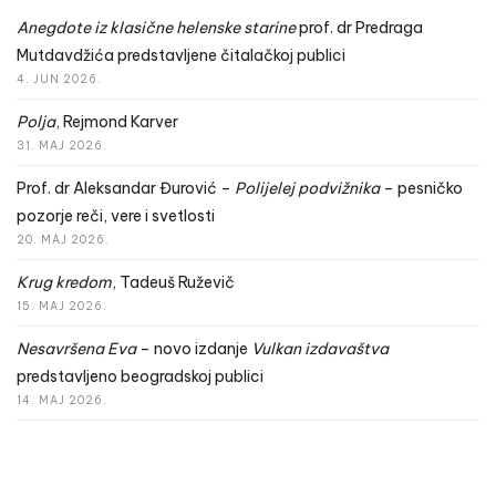
Anegdote iz klasične helenske starine
prof. dr Predraga
Mutdavdžića predstavljene čitalačkoj publici
4. JUN 2026.
Polja
, Rejmond Karver
31. MAJ 2026.
Prof. dr Aleksandar Đurović –
Polijelej podvižnika
– pesničko
pozorje reči, vere i svetlosti
20. MAJ 2026.
Krug kredom
, Tadeuš Ruževič
15. MAJ 2026.
Nesavršena Eva
– novo izdanje
Vulkan izdavaštva
predstavljeno beogradskoj publici
14. MAJ 2026.