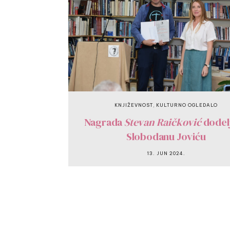
,
KNJIŽEVNOST
KULTURNO OGLEDALO
Nagrada
Stevan Raičković
dodel
Slobodanu Joviću
13. JUN 2024.