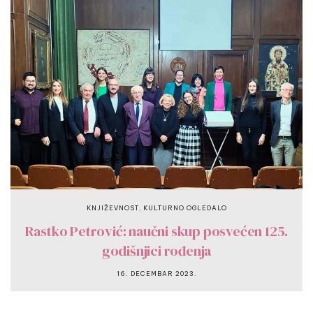
,
KNJIŽEVNOST
KULTURNO OGLEDALO
Rastko Petrović: naučni skup posvećen 125.
godišnjici rođenja
16. DECEMBAR 2023.