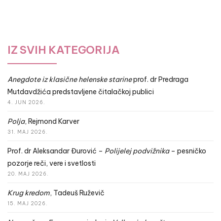
IZ SVIH KATEGORIJA
Anegdote iz klasične helenske starine
prof. dr Predraga
Mutdavdžića predstavljene čitalačkoj publici
4. JUN 2026.
Polja
, Rejmond Karver
31. MAJ 2026.
Prof. dr Aleksandar Đurović –
Polijelej podvižnika
– pesničko
pozorje reči, vere i svetlosti
20. MAJ 2026.
Krug kredom
, Tadeuš Ruževič
15. MAJ 2026.