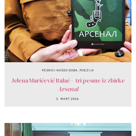
,
PESNICI NAŠEG DOBA
POEZIJA
Jelena Marićević Balać – tri pesme iz zbirke
Arsenal
3. MART 2024.