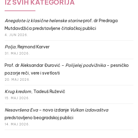
IZ SVIH KATEGORIJA
Anegdote iz klasične helenske starine
prof. dr Predraga
Mutdavdžića predstavljene čitalačkoj publici
4. JUN 2026.
Polja
, Rejmond Karver
31. MAJ 2026.
Prof. dr Aleksandar Đurović –
Polijelej podvižnika
– pesničko
pozorje reči, vere i svetlosti
20. MAJ 2026.
Krug kredom
, Tadeuš Ruževič
15. MAJ 2026.
Nesavršena Eva
– novo izdanje
Vulkan izdavaštva
predstavljeno beogradskoj publici
14. MAJ 2026.