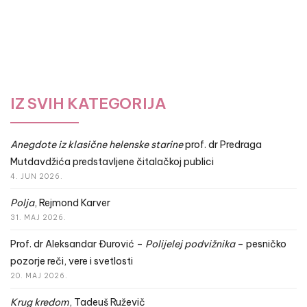
IZ SVIH KATEGORIJA
Anegdote iz klasične helenske starine
prof. dr Predraga
Mutdavdžića predstavljene čitalačkoj publici
4. JUN 2026.
Polja
, Rejmond Karver
31. MAJ 2026.
Prof. dr Aleksandar Đurović –
Polijelej podvižnika
– pesničko
pozorje reči, vere i svetlosti
20. MAJ 2026.
Krug kredom
, Tadeuš Ruževič