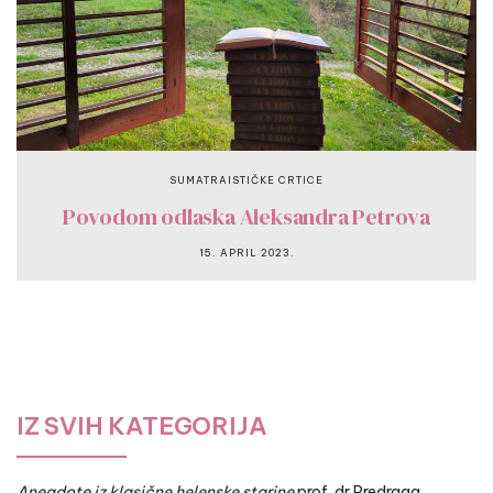
SUMATRAISTIČKE CRTICE
Povodom odlaska Aleksandra Petrova
15. APRIL 2023.
IZ SVIH KATEGORIJA
Anegdote iz klasične helenske starine
prof. dr Predraga