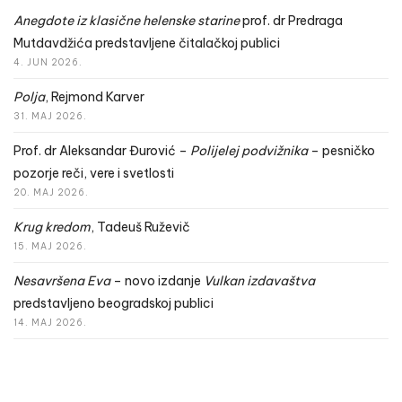
Anegdote iz klasične helenske starine
prof. dr Predraga
Mutdavdžića predstavljene čitalačkoj publici
4. JUN 2026.
Polja
, Rejmond Karver
31. MAJ 2026.
Prof. dr Aleksandar Đurović –
Polijelej podvižnika
– pesničko
pozorje reči, vere i svetlosti
20. MAJ 2026.
Krug kredom
, Tadeuš Ruževič
15. MAJ 2026.
Nesavršena Eva
– novo izdanje
Vulkan izdavaštva
predstavljeno beogradskoj publici
14. MAJ 2026.