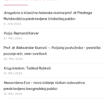
Anegdote iz klasične helenske starine
prof. dr Predraga
Mutdavdžića predstavljene čitalačkoj publici
4. JUN 2026.
Polja
, Rejmond Karver
31. MAJ 2026.
Prof. dr Aleksandar Đurović –
Polijelej podvižnika
– pesničko
pozorje reči, vere i svetlosti
20. MAJ 2026.
Krug kredom
, Tadeuš Ruževič
15. MAJ 2026.
Nesavršena Eva
– novo izdanje
Vulkan izdavaštva
predstavljeno beogradskoj publici
14. MAJ 2026.