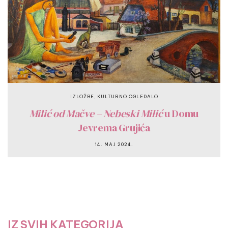
,
IZLOŽBE
KULTURNO OGLEDALO
Milić od Mačve – Nebeski Milić
u Domu
Jevrema Grujića
14. MAJ 2024.
IZ SVIH KATEGORIJA