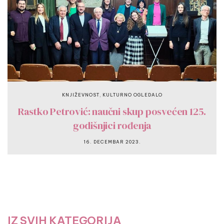
,
KNJIŽEVNOST
KULTURNO OGLEDALO
Rastko Petrović: naučni skup posvećen 125.
godišnjici rođenja
16. DECEMBAR 2023.
IZ SVIH KATEGORIJA