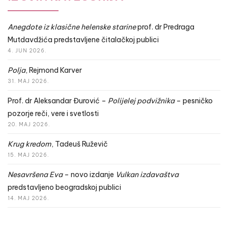
Anegdote iz klasične helenske starine
prof. dr Predraga
Mutdavdžića predstavljene čitalačkoj publici
4. JUN 2026.
Polja
, Rejmond Karver
31. MAJ 2026.
Prof. dr Aleksandar Đurović –
Polijelej podvižnika
– pesničko
pozorje reči, vere i svetlosti
20. MAJ 2026.
Krug kredom
, Tadeuš Ruževič
15. MAJ 2026.
Nesavršena Eva
– novo izdanje
Vulkan izdavaštva
predstavljeno beogradskoj publici
14. MAJ 2026.