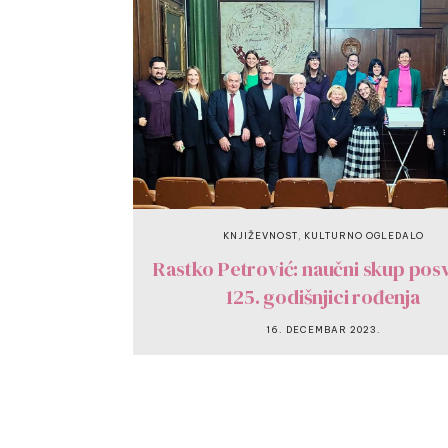
,
KNJIŽEVNOST
KULTURNO OGLEDALO
Rastko Petrović: naučni skup pos
125. godišnjici rođenja
16. DECEMBAR 2023.