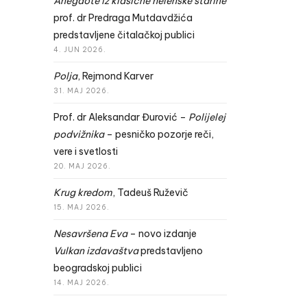
Anegdote iz klasične helenske starine
prof. dr Predraga Mutdavdžića
predstavljene čitalačkoj publici
4. JUN 2026.
Polja
, Rejmond Karver
31. MAJ 2026.
Prof. dr Aleksandar Đurović –
Polijelej
podvižnika
– pesničko pozorje reči,
vere i svetlosti
20. MAJ 2026.
Krug kredom
, Tadeuš Ruževič
15. MAJ 2026.
Nesavršena Eva
– novo izdanje
Vulkan izdavaštva
predstavljeno
beogradskoj publici
14. MAJ 2026.