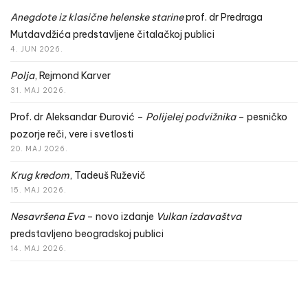
Anegdote iz klasične helenske starine
prof. dr Predraga
Mutdavdžića predstavljene čitalačkoj publici
4. JUN 2026.
Polja
, Rejmond Karver
31. MAJ 2026.
Prof. dr Aleksandar Đurović –
Polijelej podvižnika
– pesničko
pozorje reči, vere i svetlosti
20. MAJ 2026.
Krug kredom
, Tadeuš Ruževič
15. MAJ 2026.
Nesavršena Eva
– novo izdanje
Vulkan izdavaštva
predstavljeno beogradskoj publici
14. MAJ 2026.