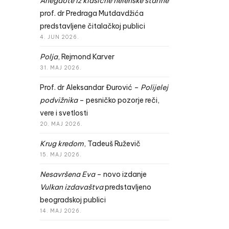
Anegdote iz klasične helenske starine
prof. dr Predraga Mutdavdžića
predstavljene čitalačkoj publici
4. JUN 2026.
Polja
, Rejmond Karver
31. MAJ 2026.
Prof. dr Aleksandar Đurović –
Polijelej
podvižnika
– pesničko pozorje reči,
vere i svetlosti
20. MAJ 2026.
Krug kredom
, Tadeuš Ruževič
15. MAJ 2026.
Nesavršena Eva
– novo izdanje
Vulkan izdavaštva
predstavljeno
beogradskoj publici
14. MAJ 2026.