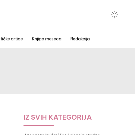
tičke crtice
Knjiga meseca
Redakcija
IZ SVIH KATEGORIJA