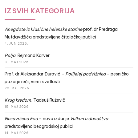
IZ SVIH KATEGORIJA
Anegdote iz klasične helenske starine
prof. dr Predraga
Mutdavdžića predstavljene čitalačkoj publici
4. JUN 2026.
Polja
, Rejmond Karver
31. MAJ 2026.
Prof. dr Aleksandar Đurović –
Polijelej podvižnika
– pesničko
pozorje reči, vere i svetlosti
20. MAJ 2026.
Krug kredom
, Tadeuš Ruževič
15. MAJ 2026.
Nesavršena Eva
– novo izdanje
Vulkan izdavaštva
predstavljeno beogradskoj publici
14. MAJ 2026.