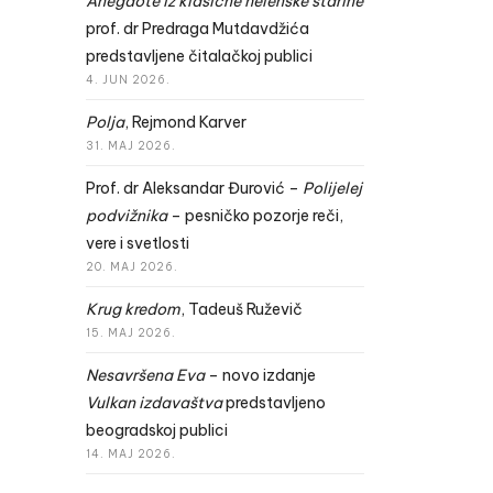
Anegdote iz klasične helenske starine
prof. dr Predraga Mutdavdžića
predstavljene čitalačkoj publici
4. JUN 2026.
Polja
, Rejmond Karver
31. MAJ 2026.
Prof. dr Aleksandar Đurović –
Polijelej
podvižnika
– pesničko pozorje reči,
vere i svetlosti
20. MAJ 2026.
Krug kredom
, Tadeuš Ruževič
15. MAJ 2026.
Nesavršena Eva
– novo izdanje
Vulkan izdavaštva
predstavljeno
beogradskoj publici
14. MAJ 2026.