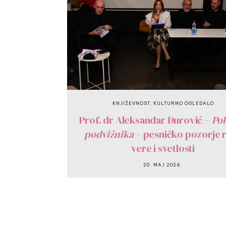
,
KNJIŽEVNOST
KULTURNO OGLEDALO
Prof. dr Aleksandar Đurović –
Pol
podvižnika
– pesničko pozorje r
vere i svetlosti
20. MAJ 2026.