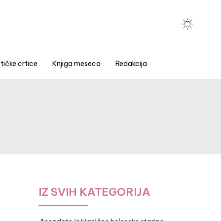
tičke crtice
Knjiga meseca
Redakcija
IZ SVIH KATEGORIJA