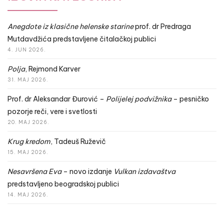
Anegdote iz klasične helenske starine
prof. dr Predraga
Mutdavdžića predstavljene čitalačkoj publici
4. JUN 2026.
Polja
, Rejmond Karver
31. MAJ 2026.
Prof. dr Aleksandar Đurović –
Polijelej podvižnika
– pesničko
pozorje reči, vere i svetlosti
20. MAJ 2026.
Krug kredom
, Tadeuš Ruževič
15. MAJ 2026.
Nesavršena Eva
– novo izdanje
Vulkan izdavaštva
predstavljeno beogradskoj publici
14. MAJ 2026.