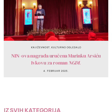
,
KNJIŽEVNOST
KULTURNO OGLEDALO
NIN-ova nagrada uručena Marinku Arsiću
Ivkovu za roman
NGDL
4. FEBRUAR 2025.
IZ SVIH KATEGORIJA