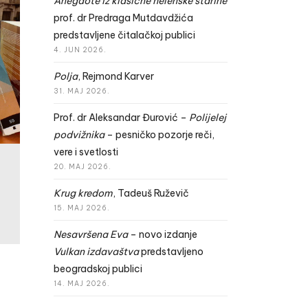
Anegdote iz klasične helenske starine
prof. dr Predraga Mutdavdžića
predstavljene čitalačkoj publici
4. JUN 2026.
Polja
, Rejmond Karver
31. MAJ 2026.
Prof. dr Aleksandar Đurović –
Polijelej
podvižnika
– pesničko pozorje reči,
vere i svetlosti
20. MAJ 2026.
Krug kredom
, Tadeuš Ruževič
15. MAJ 2026.
Nesavršena Eva
– novo izdanje
Vulkan izdavaštva
predstavljeno
beogradskoj publici
14. MAJ 2026.