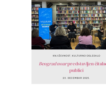
,
KNJIŽEVNOST
KULTURNO OGLEDALO
Beograd noar
predstavljen čitala
publici
23. DECEMBAR 2025.