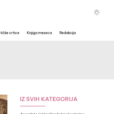
tičke crtice
Knjiga meseca
Redakcija
IZ SVIH KATEGORIJA