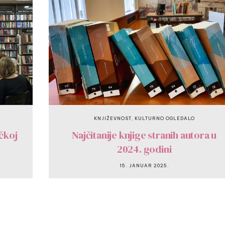
,
KNJIŽEVNOST
KULTURNO OGLEDALO
čkoj
Najčitanije knjige stranih autora u
2024. godini
15. JANUAR 2025.