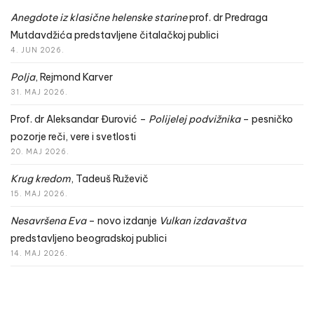
Anegdote iz klasične helenske starine
prof. dr Predraga
Mutdavdžića predstavljene čitalačkoj publici
4. JUN 2026.
Polja
, Rejmond Karver
31. MAJ 2026.
Prof. dr Aleksandar Đurović –
Polijelej podvižnika
– pesničko
pozorje reči, vere i svetlosti
20. MAJ 2026.
Krug kredom
, Tadeuš Ruževič
15. MAJ 2026.
Nesavršena Eva
– novo izdanje
Vulkan izdavaštva
predstavljeno beogradskoj publici
14. MAJ 2026.