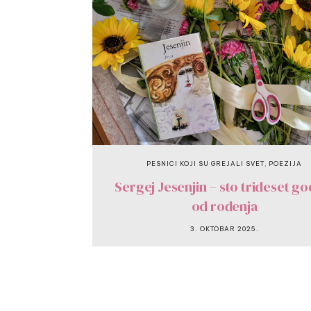
,
PESNICI KOJI SU GREJALI SVET
POEZIJA
Sergej Jesenjin – sto trideset go
od rođenja
3. OKTOBAR 2025.