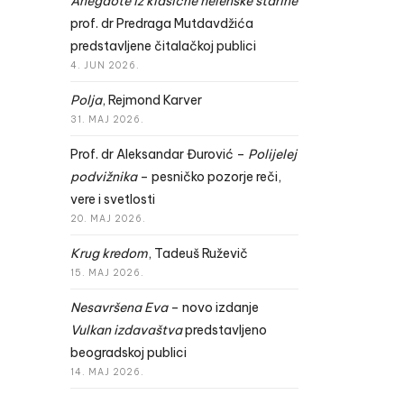
Anegdote iz klasične helenske starine
prof. dr Predraga Mutdavdžića
predstavljene čitalačkoj publici
4. JUN 2026.
Polja
, Rejmond Karver
31. MAJ 2026.
Prof. dr Aleksandar Đurović –
Polijelej
podvižnika
– pesničko pozorje reči,
vere i svetlosti
20. MAJ 2026.
Krug kredom
, Tadeuš Ruževič
15. MAJ 2026.
Nesavršena Eva
– novo izdanje
Vulkan izdavaštva
predstavljeno
beogradskoj publici
14. MAJ 2026.