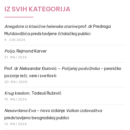
IZ SVIH KATEGORIJA
Anegdote iz klasične helenske starine
prof. dr Predraga
Mutdavdžića predstavljene čitalačkoj publici
4. JUN 2026.
Polja
, Rejmond Karver
31. MAJ 2026.
Prof. dr Aleksandar Đurović –
Polijelej podvižnika
– pesničko
pozorje reči, vere i svetlosti
20. MAJ 2026.
Krug kredom
, Tadeuš Ruževič
15. MAJ 2026.
Nesavršena Eva
– novo izdanje
Vulkan izdavaštva
predstavljeno beogradskoj publici
14. MAJ 2026.