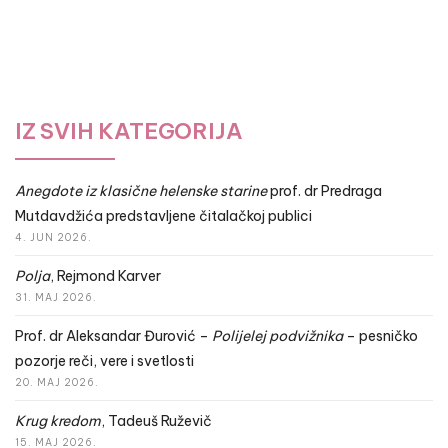
IZ SVIH KATEGORIJA
Anegdote iz klasične helenske starine
prof. dr Predraga
Mutdavdžića predstavljene čitalačkoj publici
4. JUN 2026.
Polja
, Rejmond Karver
31. MAJ 2026.
Prof. dr Aleksandar Đurović –
Polijelej podvižnika
– pesničko
pozorje reči, vere i svetlosti
20. MAJ 2026.
Krug kredom
, Tadeuš Ruževič
15. MAJ 2026.