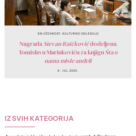
,
KNJIŽEVNOST
KULTURNO OGLEDALO
Nagrada
Stevan Raičković
dodeljena
Tomislavu Marinkoviću za knjigu
Šta o
nama misle anđeli
6. JUL 2025.
IZ SVIH KATEGORIJA