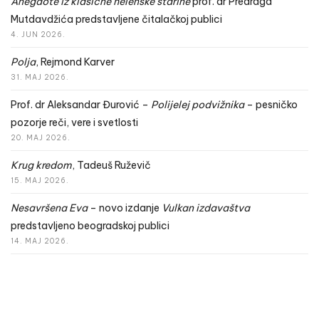
Anegdote iz klasične helenske starine
prof. dr Predraga
Mutdavdžića predstavljene čitalačkoj publici
4. JUN 2026.
Polja
, Rejmond Karver
31. MAJ 2026.
Prof. dr Aleksandar Đurović –
Polijelej podvižnika
– pesničko
pozorje reči, vere i svetlosti
20. MAJ 2026.
Krug kredom
, Tadeuš Ruževič
15. MAJ 2026.
Nesavršena Eva
– novo izdanje
Vulkan izdavaštva
predstavljeno beogradskoj publici
14. MAJ 2026.