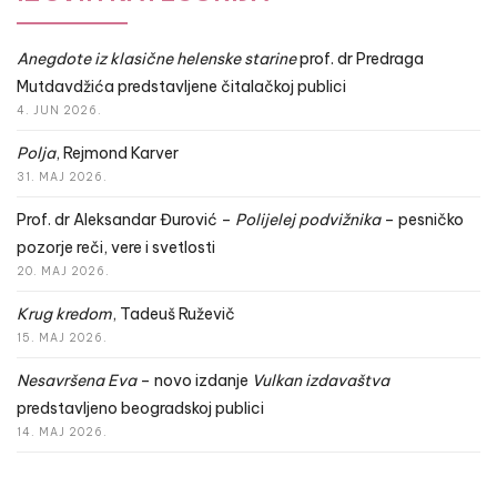
Anegdote iz klasične helenske starine
prof. dr Predraga
Mutdavdžića predstavljene čitalačkoj publici
4. JUN 2026.
Polja
, Rejmond Karver
31. MAJ 2026.
Prof. dr Aleksandar Đurović –
Polijelej podvižnika
– pesničko
pozorje reči, vere i svetlosti
20. MAJ 2026.
Krug kredom
, Tadeuš Ruževič
15. MAJ 2026.
Nesavršena Eva
– novo izdanje
Vulkan izdavaštva
predstavljeno beogradskoj publici
14. MAJ 2026.