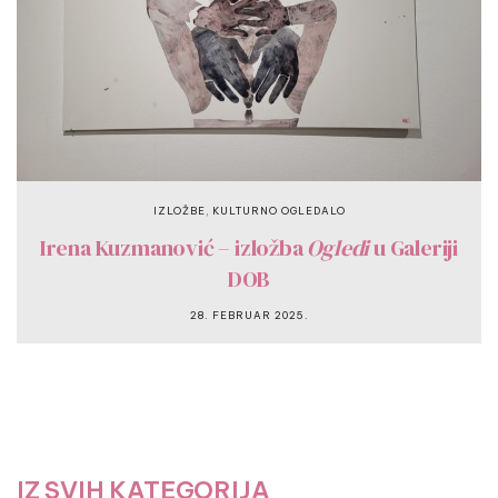
,
IZLOŽBE
KULTURNO OGLEDALO
Irena Kuzmanović – izložba
Ogledi
u Galeriji
DOB
28. FEBRUAR 2025.
IZ SVIH KATEGORIJA