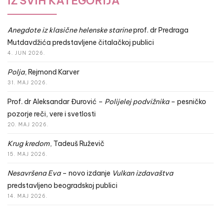
IZ SVIH KATEGORIJA
Anegdote iz klasične helenske starine
prof. dr Predraga
Mutdavdžića predstavljene čitalačkoj publici
4. JUN 2026.
Polja
, Rejmond Karver
31. MAJ 2026.
Prof. dr Aleksandar Đurović –
Polijelej podvižnika
– pesničko
pozorje reči, vere i svetlosti
20. MAJ 2026.
Krug kredom
, Tadeuš Ruževič
15. MAJ 2026.
Nesavršena Eva
– novo izdanje
Vulkan izdavaštva
predstavljeno beogradskoj publici
14. MAJ 2026.