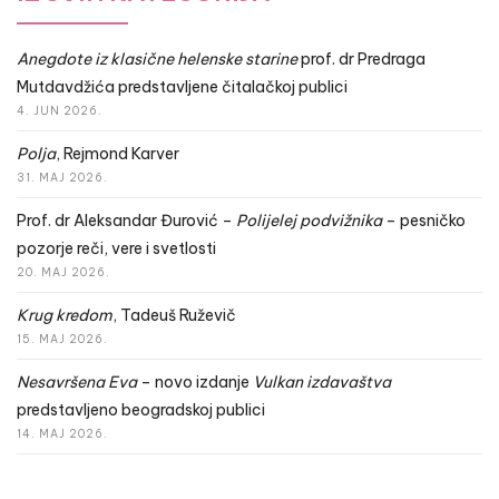
Anegdote iz klasične helenske starine
prof. dr Predraga
Mutdavdžića predstavljene čitalačkoj publici
4. JUN 2026.
Polja
, Rejmond Karver
31. MAJ 2026.
Prof. dr Aleksandar Đurović –
Polijelej podvižnika
– pesničko
pozorje reči, vere i svetlosti
20. MAJ 2026.
Krug kredom
, Tadeuš Ruževič
15. MAJ 2026.
Nesavršena Eva
– novo izdanje
Vulkan izdavaštva
predstavljeno beogradskoj publici
14. MAJ 2026.