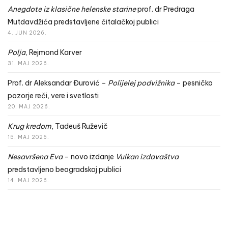
Anegdote iz klasične helenske starine
prof. dr Predraga
Mutdavdžića predstavljene čitalačkoj publici
4. JUN 2026.
Polja
, Rejmond Karver
31. MAJ 2026.
Prof. dr Aleksandar Đurović –
Polijelej podvižnika
– pesničko
pozorje reči, vere i svetlosti
20. MAJ 2026.
Krug kredom
, Tadeuš Ruževič
15. MAJ 2026.
Nesavršena Eva
– novo izdanje
Vulkan izdavaštva
predstavljeno beogradskoj publici
14. MAJ 2026.