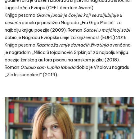
godine i bila je u užem izboru za književnu nagradu za Istočnu i
Jugoistočnu Evropu (CEE Literature Award).
Knjiga pesama
Glavni junak je čovjek koji se zaljubljuje u
nesreću
ponela je prestižnu Nagradu „Fra Grgo Martić” za
najbolju knjigu poezije (2009). Roman
Satovi u majčinoj sobi
dobio je Nagradu Evropske unije za književnost (EUPL) 2016.
Knjiga pesama
Razmnožavanje
domaćih
životinja
ovenčana
je nagradom „Milica Stojadinović Srpkinja” za najbolju knjigu
poezije ženskog autora pisanu na srpskom jeziku (2018).
Roman
Otkako sam kupila labuda
dobio je Vitalovu nagradu
„Zlatni suncokret” (2019).