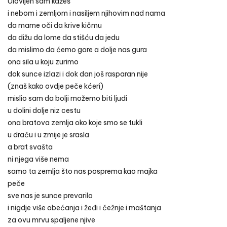
Ulovljen sam kažeš
i nebom i zemljom i nasiljem njihovim nad nama
da mame oči da krive kičmu
da dižu da lome da stišću da jedu
da mislimo da ćemo gore a dolje nas gura
ona sila u koju zurimo
dok sunce izlazi i dok dan još rasparan nije
(znaš kako ovdje peče kćeri)
mislio sam da bolji možemo biti ljudi
u dolini dolje niz cestu
ona bratova zemlja oko koje smo se tukli
u draču i u zmije je srasla
a brat svašta
ni njega više nema
samo ta zemlja što nas posprema kao majka
peče
sve nas je sunce prevarilo
i nigdje više obećanja i žeđi i čežnje i maštanja
za ovu mrvu spaljene njive