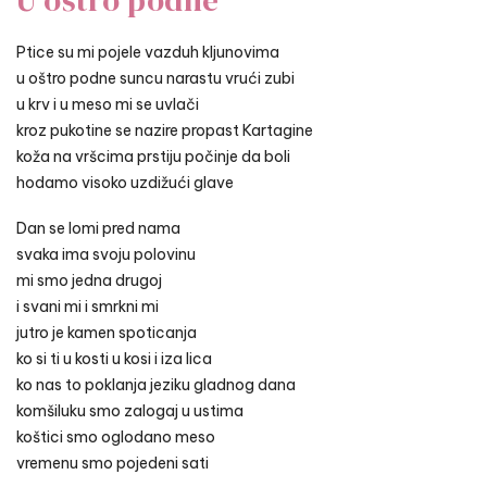
U oštro podne
Ptice su mi pojele vazduh kljunovima
u oštro podne suncu narastu vrući zubi
u krv i u meso mi se uvlači
kroz pukotine se nazire propast Kartagine
koža na vršcima prstiju počinje da boli
hodamo visoko uzdižući glave
Dan se lomi pred nama
svaka ima svoju polovinu
mi smo jedna drugoj
i svani mi i smrkni mi
jutro je kamen spoticanja
ko si ti u kosti u kosi i iza lica
ko nas to poklanja jeziku gladnog dana
komšiluku smo zalogaj u ustima
koštici smo oglodano meso
vremenu smo pojedeni sati