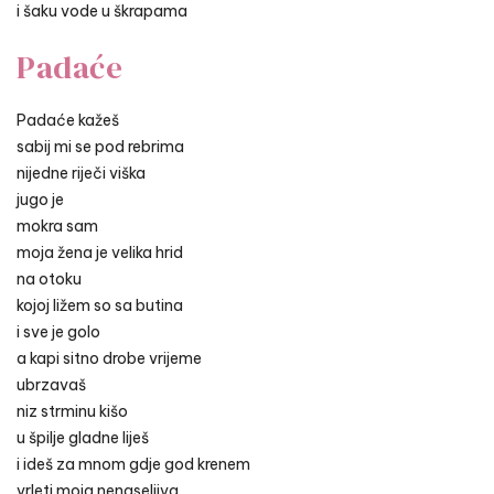
i šaku vode u škrapama
Padaće
Padaće kažeš
sabij mi se pod rebrima
nijedne riječi viška
jugo je
mokra sam
moja žena je velika hrid
na otoku
kojoj ližem so sa butina
i sve je golo
a kapi sitno drobe vrijeme
ubrzavaš
niz strminu kišo
u špilje gladne liješ
i ideš za mnom gdje god krenem
vrleti moja nenaseljiva