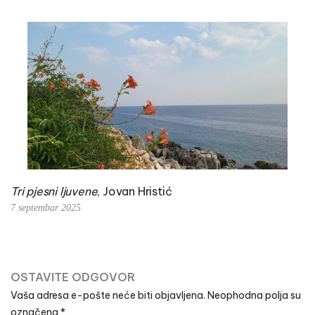
Tri pjesni ljuvene
, Jovan Hristić
7 septembar 2025
OSTAVITE ODGOVOR
Vaša adresa e-pošte neće biti objavljena.
Neophodna polja su
označena
*