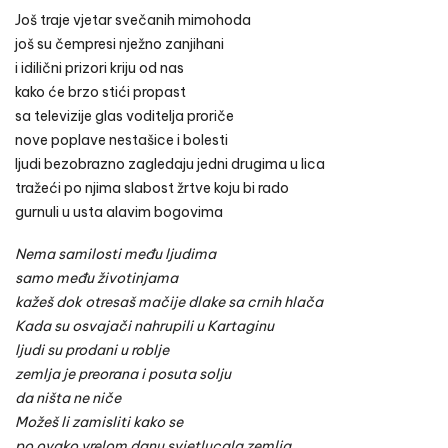
Još traje vjetar svečanih mimohoda
još su čempresi nježno zanjihani
i idilični prizori kriju od nas
kako će brzo stići propast
sa televizije glas voditelja proriče
nove poplave nestašice i bolesti
ljudi bezobrazno zagledaju jedni drugima u lica
tražeći po njima slabost žrtve koju bi rado
gurnuli u usta alavim bogovima
Nema samilosti među ljudima
samo među životinjama
kažeš dok otresaš mačije dlake sa crnih hlača
Kada su osvajači nahrupili u Kartaginu
ljudi su prodani u roblje
zemlja je preorana i posuta solju
da ništa ne niče
Možeš li zamisliti kako se
po ovako vrelom danu svjetlucala zemlja