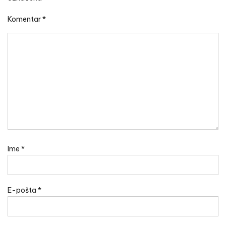
Komentar
*
Ime
*
E-pošta
*