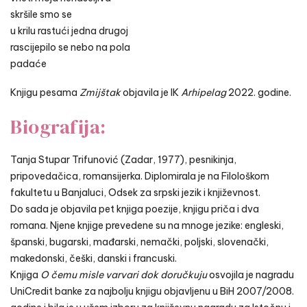
skršile smo se
u krilu rastući jedna drugoj
rascijepilo se nebo na pola
padaće
Knjigu pesama
Zmijštak
objavila je IK
Arhipelag
2022. godine.
Biografija:
Tanja Stupar Trifunović (Zadar, 1977), pesnikinja,
pripovedačica, romansijerka. Diplomirala je na Filološkom
fakultetu u Banjaluci, Odsek za srpski jezik i književnost.
Do sada je objavila pet knjiga poezije, knjigu priča i dva
romana. Njene knjige prevedene su na mnoge jezike: engleski,
španski, bugarski, mađarski, nemački, poljski, slovenački,
makedonski, češki, danski i francuski.
Knjiga
O čemu misle varvari dok doručkuju
osvojila je nagradu
UniCredit banke za najbolju knjigu objavljenu u BiH 2007­/2008.