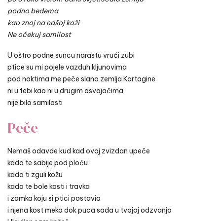
podno bedema
kao znoj na našoj koži
Ne očekuj samilost
U oštro podne suncu narastu vrući zubi
ptice su mi pojele vazduh kljunovima
pod noktima me peče slana zemlja Kartagine
ni u tebi kao ni u drugim osvajačima
nije bilo samilosti
Peče
Nemaš odavde kud kad ovaj zvizdan upeče
kada te sabije pod ploču
kada ti zguli kožu
kada te bole kosti i travka
i zamka koju si ptici postavio
i njena kost meka dok puca sada u tvojoj odzvanja