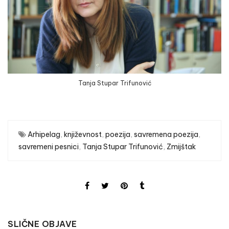
Tanja Stupar Trifunović
Arhipelag
,
književnost
,
poezija
,
savremena poezija
,
savremeni pesnici
,
Tanja Stupar Trifunović
,
Zmijštak
SLIČNE OBJAVE