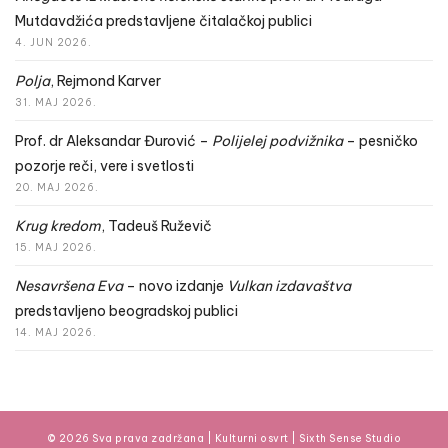
Mutdavdžića predstavljene čitalačkoj publici
4. JUN 2026.
Polja
, Rejmond Karver
31. MAJ 2026.
Prof. dr Aleksandar Đurović –
Polijelej podvižnika
– pesničko
pozorje reči, vere i svetlosti
20. MAJ 2026.
Krug kredom
, Tadeuš Ruževič
15. MAJ 2026.
Nesavršena Eva
– novo izdanje
Vulkan izdavaštva
predstavljeno beogradskoj publici
14. MAJ 2026.
© 2026 Sva prava zadržana | Kulturni osvrt |
Sixth Sense Studio