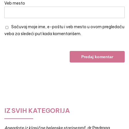
Veb mesto
Sačuvaj moje ime, e-poštu i veb mesto u ovom pregledaču
veba za sledeći put kada komentarišem.
IZ SVIH KATEGORIJA
Anegdote iz klasične helenske starine
prof. dr Predraga